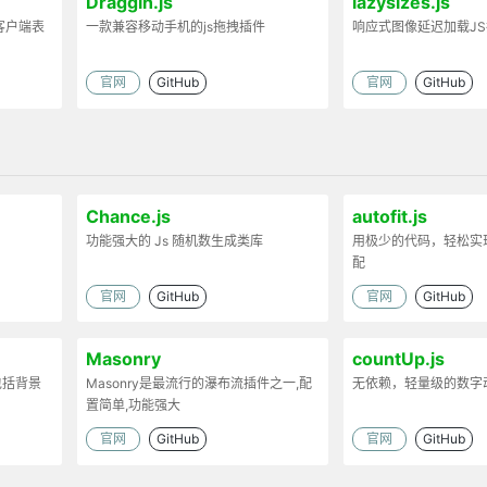
Draggin.js
lazysizes.js
客户端表
一款兼容移动手机的js拖拽插件
响应式图像延迟加载J
官网
GitHub
官网
GitHub
Chance.js
autofit.js
功能强大的 Js 随机数生成类库
用极少的代码，轻松实
配
官网
GitHub
官网
GitHub
Masonry
countUp.js
包括背景
Masonry是最流行的瀑布流插件之一,配
无依赖，轻量级的数字
置简单,功能强大
官网
GitHub
官网
GitHub