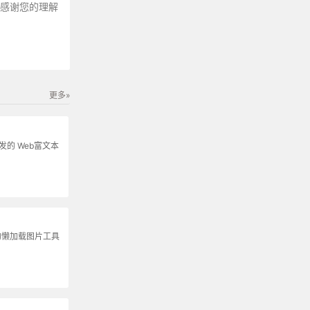
～感谢您的理解
更多»
s开发的 Web富文本
的懒加载图片工具