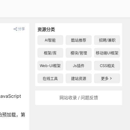
分享
资源分类
AI智能
酷站推荐
招聘/兼职
框架/库
模块/管理
移动端UI框架
Web-UI框架
Js插件
CSS相关
在线工具
建站资源
更多
Script
网站收录 / 问题反馈
开始预加载，第