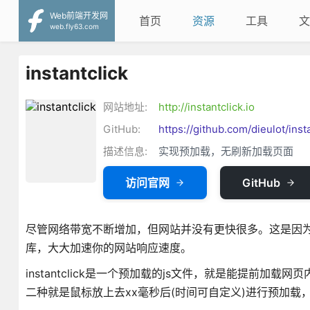
Web前端开发网
首页
资源
工具
文
web.fly63.com
instantclick
网站地址:
http://instantclick.io
GitHub:
https://github.com/dieulot/inst
描述信息:
实现预加载，无刷新加载页面
访问官网
GitHub
尽管网络带宽不断增加，但网站并没有更快很多。这是因为最大的瓶颈
库，大大加速你的网站响应速度。
instantclick是一个预加载的js文件，就是能提前
二种就是鼠标放上去xx毫秒后(时间可自定义)进行预加