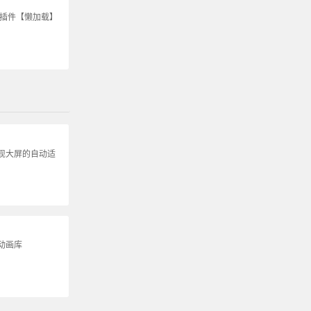
S插件【懒加载】
现大屏的自动适
动画库