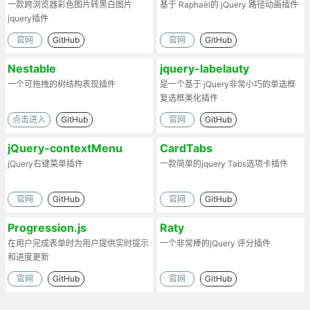
一款跨浏览器彩色图片转黑白图片
基于 Raphaël的 jQuery 路径动画插件
jquery插件
官网
GitHub
官网
GitHub
Nestable
jquery-labelauty
一个可拖拽的树结构表现插件
是一个基于 jQuery非常小巧的单选框
复选框美化插件
点击进入
GitHub
官网
GitHub
jQuery-contextMenu
CardTabs
jQuery右键菜单插件
一款简单的jquery Tabs选项卡插件
官网
GitHub
官网
GitHub
Progression.js
Raty
在用户完成表单时为用户提供实时提示
一个非常棒的jQuery 评分插件
和进度更新
官网
GitHub
官网
GitHub