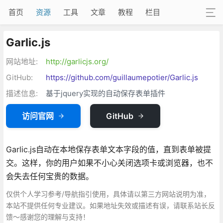
首页
资源
工具
文章
教程
栏目
Garlic.js
网站地址:
http://garlicjs.org/
GitHub:
https://github.com/guillaumepotier/Garlic.js
描述信息:
基于jquery实现的自动保存表单插件
访问官网
GitHub
Garlic.js自动在本地保存表单文本字段的值，直到表单被提
交。这样，你的用户如果不小心关闭选项卡或浏览器，也不
会失去任何宝贵的数据。
仅供个人学习参考/导航指引使用，具体请以第三方网站说明为准，
本站不提供任何专业建议。如果地址失效或描述有误，请联系站长反
馈～感谢您的理解与支持！