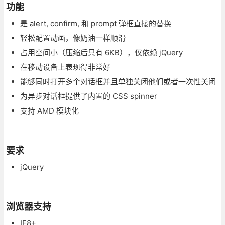
功能
是 alert, confirm, 和 prompt 弹框直接的替换
轻松配置动画，像奶油一样顺滑
占用空间小（压缩后只有 6KB），仅依赖 jQuery
在移动设备上表现得非常好
能够同时打开多个对话框并且单独关闭他们或者一次性关闭
为异步对话框提供了内置的 CSS spinner
支持 AMD 模块化
要求
jQuery
浏览器支持
IE8+