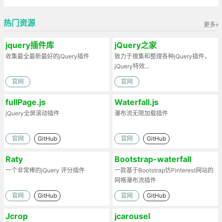
热门资源
更多»
jquery插件库
jQuery之家
收集最全最新最好的jQuery插件
致力于搜集和整理各种jQuery插件，
jQuery特效...
官网
官网
fullPage.js
Waterfall.js
jQuery全屏滚动插件
瀑布流无限加载插件
官网
GitHub
官网
GitHub
Raty
Bootstrap-waterfall
一个非常棒的jQuery 评分插件
一款基于Bootstrap仿Pinterest网站的
网格瀑布流插件
官网
GitHub
官网
GitHub
Jcrop
jcarousel