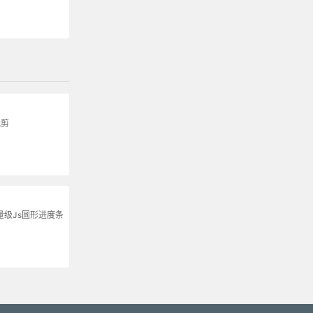
裁剪
轻量级Js圆形进度条