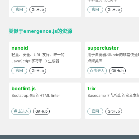
官网
GitHub
官网
GitHub
类似于emergence.js的资源
nanoid
supercluster
轻量、安全、URL 友好、唯一的
用于浏览器和Node的非常快速
JavaScript 字符串 ID 生成器
点聚类库
官网
GitHub
点击进入
GitHub
bootlint.js
trix
Bootstrap项目的HTML linter
Basecamp 团队推出的富文本
点击进入
GitHub
官网
GitHub