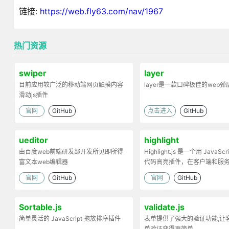
链接:
https://web.fly63.com/nav/1967
热门资源
swiper
layer
目前应用较广泛的移动端网页触摸内容
layer是一款口碑极佳的web
滑动js插件
官网
GitHub
点击进入
GitHub
ueditor
highlight
由百度web前端研发部开发所见即所得
Highlight.js 是一个用 JavaScr
富文本web编辑器
代码高亮插件，在客户端和服
工作。
官网
GitHub
官网
GitHub
Sortable.js
validate.js
简单灵活的 JavaScript 拖放排序插件
表单提供了强大的验证功能,让
单验证变得更简单