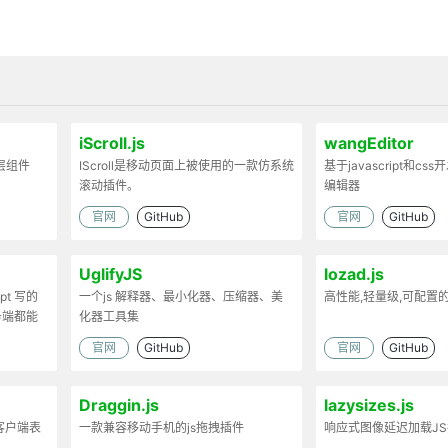
iScroll.js
wangEditor
弹层组件
IScroll是移动页面上被使用的一款仿系统
基于javascript和cs
滚动插件。
编辑器
官网
GitHub
官网
GitHub
UglifyJS
lozad.js
ipt 写的
一个js 解释器、最小化器、压缩器、美
高性能,轻量级,可配置
务端都能
化器工具集
官网
GitHub
官网
GitHub
Draggin.js
lazysizes.js
客户端表
一款兼容移动手机的js拖拽插件
响应式图像延迟加载J