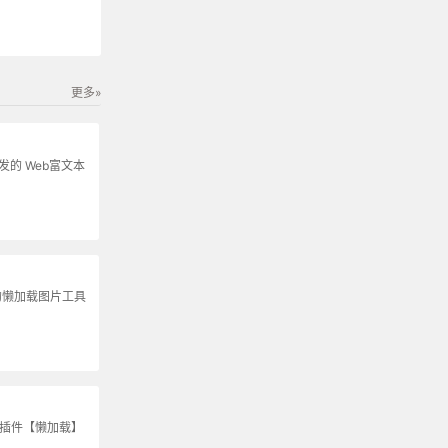
更多»
s开发的 Web富文本
的懒加载图片工具
S插件【懒加载】