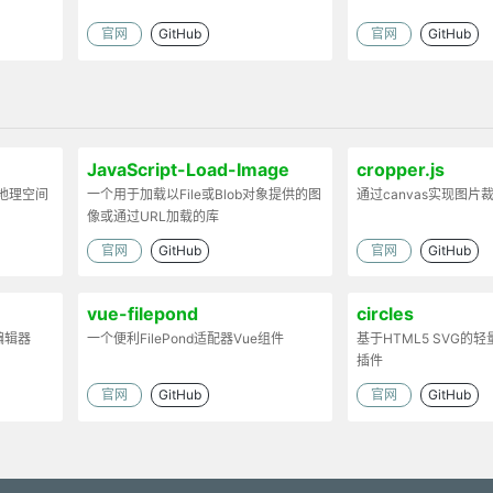
官网
GitHub
官网
GitHub
JavaScript-Load-Image
cropper.js
地理空间
一个用于加载以File或Blob对象提供的图
通过canvas实现图片
像或通过URL加载的库
官网
GitHub
官网
GitHub
vue-filepond
circles
编辑器
一个便利FilePond适配器Vue组件
基于HTML5 SVG的
插件
官网
GitHub
官网
GitHub