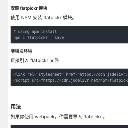
安装 flatpickr 模块
使用 NPM 安装 flatpickr 模块。
# using npm install

npm i flatpickr --save
非模块环境
直接引入 flatpickr 文件
<link rel="stylesheet" href="https://cdn.jsdelivr.
<script src="https://cdn.jsdelivr.net/npm/flatpick
用法
如果你使用 webpack，你需要导入 flatpickr 。