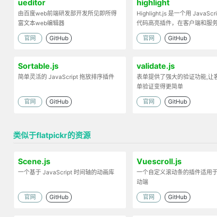
ueditor
highlight
由百度web前端研发部开发所见即所得
Highlight.js 是一个用 JavaScr
富文本web编辑器
代码高亮插件，在客户端和服
工作。
官网
GitHub
官网
GitHub
Sortable.js
validate.js
简单灵活的 JavaScript 拖放排序插件
表单提供了强大的验证功能,让
单验证变得更简单
官网
GitHub
官网
GitHub
类似于flatpickr的资源
Scene.js
Vuescroll.js
一个基于 JavaScript 时间轴的动画库
一个自定义滚动条的插件适用于
动端
官网
GitHub
官网
GitHub