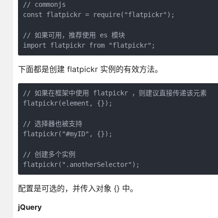
// commonjs

const flatpickr = require("flatpickr");

// 如果可用，推荐使用 es 模块

import flatpickr from "flatpickr";
下面都是创建 flatpickr 实例的有效方法。
// 如果在框架中使用 flatpickr ，则建议直接传递该元素

flatpickr(element, {});

// 选择器也被支持

flatpickr("#myID", {});

// 创建多个实例

flatpickr(".anotherSelector");
配置是可选的，并传入对象 {} 中。
jQuery