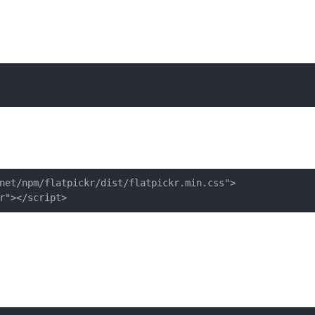
net/npm/flatpickr/dist/flatpickr.min.css">

r"></script>