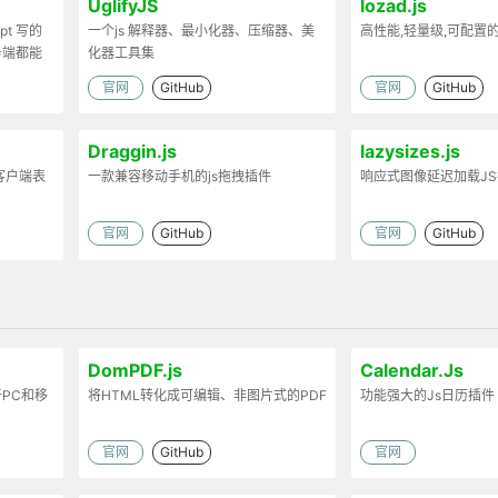
UglifyJS
lozad.js
ipt 写的
一个js 解释器、最小化器、压缩器、美
高性能,轻量级,可配置
务端都能
化器工具集
官网
GitHub
官网
GitHub
Draggin.js
lazysizes.js
客户端表
一款兼容移动手机的js拖拽插件
响应式图像延迟加载J
官网
GitHub
官网
GitHub
DomPDF.js
Calendar.Js
PC和移
将HTML转化成可编辑、非图片式的PDF
功能强大的Js日历插件
官网
GitHub
官网