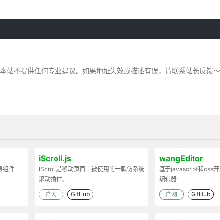
，本站不提供任何专业建议。如果地址失效或描述有误，请联系站长反馈
iScroll.js
wangEditor
弹层组件
IScroll是移动页面上被使用的一款仿系统
基于javascript和cs
滚动插件。
编辑器
官网
GitHub
官网
GitHub