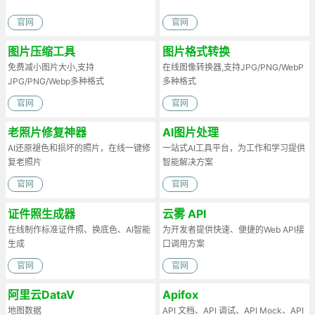
官网
官网
图片压缩工具
图片格式转换
免费减小图片大小,支持
在线图像转换器,支持JPG/PNG/WebP
JPG/PNG/Webp多种格式
多种格式
官网
官网
老照片修复神器
AI图片处理
AI还原褪色和损坏的照片，在线一键修
一站式AI工具平台，为工作和学习提供
复老照片
智能解决方案
官网
官网
证件照生成器
云雾 API
在线制作标准证件照、换底色、AI智能
为开发者提供快速、便捷的Web API接
生成
口调用方案
官网
官网
阿里云DataV
Apifox
地图数据
API 文档、API 调试、API Mock、API