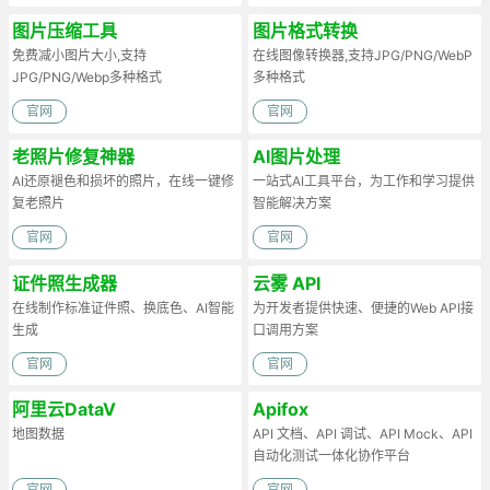
图片压缩工具
图片格式转换
免费减小图片大小,支持
在线图像转换器,支持JPG/PNG/WebP
JPG/PNG/Webp多种格式
多种格式
官网
官网
老照片修复神器
AI图片处理
AI还原褪色和损坏的照片，在线一键修
一站式AI工具平台，为工作和学习提供
复老照片
智能解决方案
官网
官网
证件照生成器
云雾 API
在线制作标准证件照、换底色、AI智能
为开发者提供快速、便捷的Web API接
生成
口调用方案
官网
官网
阿里云DataV
Apifox
地图数据
API 文档、API 调试、API Mock、API
自动化测试一体化协作平台
官网
官网