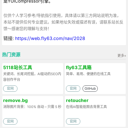
是YUICompressor引擎。
仅供个人学习参考/导航指引使用，具体请以第三方网站说明为准，
本站不提供任何专业建议。如果地址失效或描述有误，请联系站长反
馈～感谢您的理解与支持！
链接:
https://web.fly63.com/nav/2028
热门资源
更多»
5118站长工具
fly63工具箱
关键词、长尾词挖掘，AI驱动的SEO内
简单、易用、便捷的在线工具
容创作平台
官网
官网
GitHub
remove.bg
retoucher
消除图片背景：100% 自动 – 只需 5 秒
在线AI智能抠图去背景工具
官网
官网