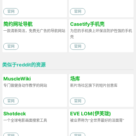
官网
官网
简约网址导航
Casetify手机壳
一款清新简洁，免费无广告的导航网站
为您的手机换上环保且防护性强的手机
壳
官网
官网
类似于reddit的资源
MuscleWiki
场库
专门做健身动作教学的网站
新片场社区旗下的短片创意库
官网
官网
Shotdeck
EVE LOM(伊芙珑)
一个全球电影画面搜索工具
被业界称为“全世界最好的洁面膏”
官网
官网