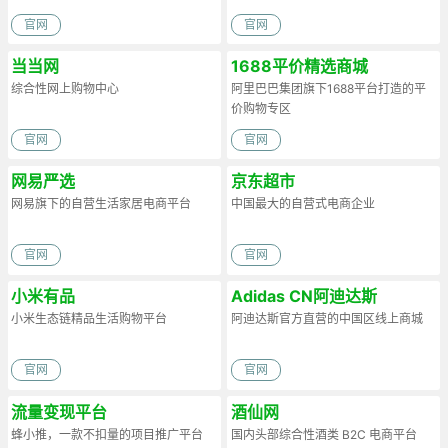
官网
官网
当当网
1688平价精选商城
综合性网上购物中心
阿里巴巴集团旗下1688平台打造的平
价购物专区
官网
官网
网易严选
京东超市
网易旗下的自营生活家居电商平台
中国最大的自营式电商企业
官网
官网
小米有品
Adidas CN阿迪达斯
小米生态链精品生活购物平台
阿迪达斯官方直营的中国区线上商城
官网
官网
流量变现平台
酒仙网
蜂小推，一款不扣量的项目推广平台
国内头部综合性酒类 B2C 电商平台