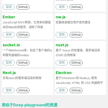
官网
GitHub
官网
GitHub
Ember
nw.js
JavaScript MVC框架，它用来创建复
轻量级桌面应用开发的捷径
杂的Web应用程序，消除了样板
官网
GitHub
官网
GitHub
socket.io
nuxt.js
一个WebSocket库，包括了客户端的js
基于 Vue.js 的轻量级、服务端渲染
和服务器端的nodejs
(SSR) 应用框架
官网
GitHub
官网
GitHub
Next.js
Electron
实现react的服务端渲染的框架
基于Chromium 和 Node.js, 使用
JavaScript, HTML 和 CSS 构建跨平
台的桌面应用
官网
GitHub
官网
GitHub
类似于Deep playground的资源