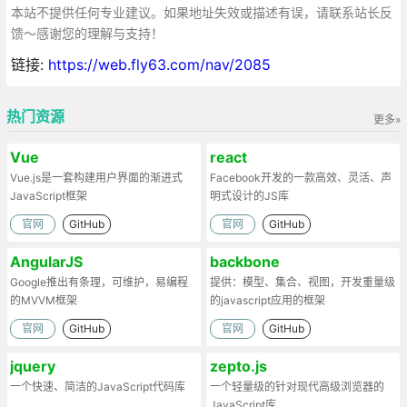
本站不提供任何专业建议。如果地址失效或描述有误，请联系站长反
馈～感谢您的理解与支持！
链接:
https://web.fly63.com/nav/2085
热门资源
更多»
Vue
react
Vue.js是一套构建用户界面的渐进式
Facebook开发的一款高效、灵活、声
JavaScript框架
明式设计的JS库
官网
GitHub
官网
GitHub
AngularJS
backbone
Google推出有条理，可维护，易编程
提供：模型、集合、视图，开发重量级
的MVVM框架
的javascript应用的框架
官网
GitHub
官网
GitHub
jquery
zepto.js
一个快速、简洁的JavaScript代码库
一个轻量级的针对现代高级浏览器的
JavaScript库