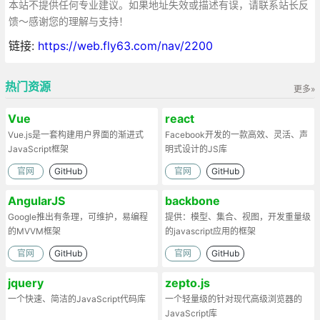
本站不提供任何专业建议。如果地址失效或描述有误，请联系站长反
馈～感谢您的理解与支持！
链接:
https://web.fly63.com/nav/2200
热门资源
更多»
Vue
react
Vue.js是一套构建用户界面的渐进式
Facebook开发的一款高效、灵活、声
JavaScript框架
明式设计的JS库
官网
GitHub
官网
GitHub
AngularJS
backbone
Google推出有条理，可维护，易编程
提供：模型、集合、视图，开发重量级
的MVVM框架
的javascript应用的框架
官网
GitHub
官网
GitHub
jquery
zepto.js
一个快速、简洁的JavaScript代码库
一个轻量级的针对现代高级浏览器的
JavaScript库