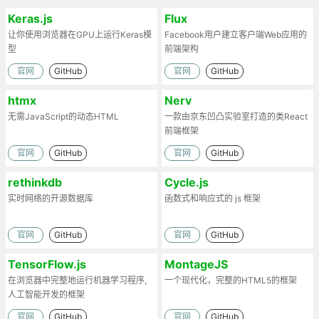
Keras.js
Flux
让你使用浏览器在GPU上运行Keras模
Facebook用户建立客户端Web应用的
型
前端架构
官网
GitHub
官网
GitHub
htmx
Nerv
无需JavaScript的动态HTML
一款由京东凹凸实验室打造的类React
前端框架
官网
GitHub
官网
GitHub
rethinkdb
Cycle.js
实时网络的开源数据库
函数式和响应式的 js 框架
官网
GitHub
官网
GitHub
TensorFlow.js
MontageJS
在浏览器中完整地运行机器学习程序,
一个现代化，完整的HTML5的框架
人工智能开发的框架
官网
GitHub
官网
GitHub