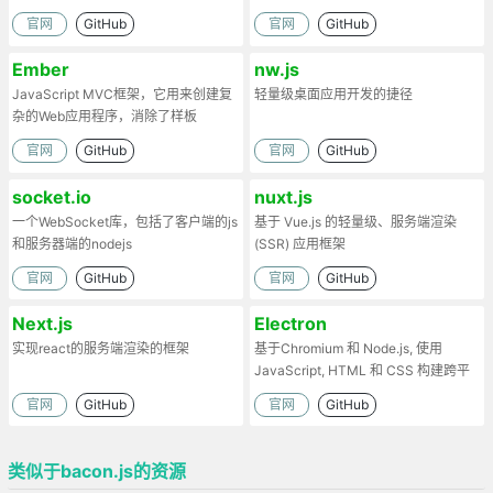
官网
GitHub
官网
GitHub
Ember
nw.js
JavaScript MVC框架，它用来创建复
轻量级桌面应用开发的捷径
杂的Web应用程序，消除了样板
官网
GitHub
官网
GitHub
socket.io
nuxt.js
一个WebSocket库，包括了客户端的js
基于 Vue.js 的轻量级、服务端渲染
和服务器端的nodejs
(SSR) 应用框架
官网
GitHub
官网
GitHub
Next.js
Electron
实现react的服务端渲染的框架
基于Chromium 和 Node.js, 使用
JavaScript, HTML 和 CSS 构建跨平
台的桌面应用
官网
GitHub
官网
GitHub
类似于bacon.js的资源