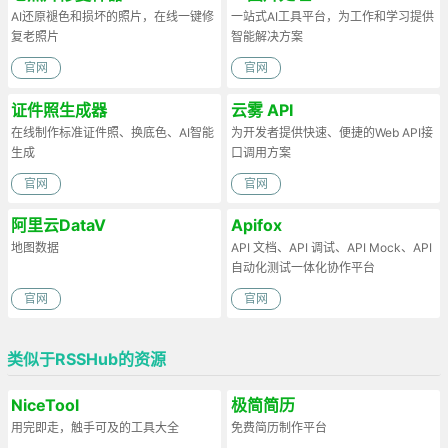
AI还原褪色和损坏的照片，在线一键修
一站式AI工具平台，为工作和学习提供
复老照片
智能解决方案
官网
官网
证件照生成器
云雾 API
在线制作标准证件照、换底色、AI智能
为开发者提供快速、便捷的Web API接
生成
口调用方案
官网
官网
阿里云DataV
Apifox
地图数据
API 文档、API 调试、API Mock、API
自动化测试一体化协作平台
官网
官网
类似于RSSHub的资源
NiceTool
极简简历
用完即走，触手可及的工具大全
免费简历制作平台