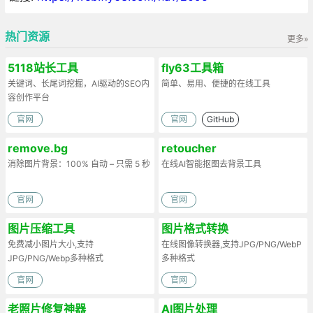
热门资源
更多»
5118站长工具
fly63工具箱
关键词、长尾词挖掘，AI驱动的SEO内
简单、易用、便捷的在线工具
容创作平台
官网
官网
GitHub
remove.bg
retoucher
消除图片背景：100% 自动 – 只需 5 秒
在线AI智能抠图去背景工具
官网
官网
图片压缩工具
图片格式转换
免费减小图片大小,支持
在线图像转换器,支持JPG/PNG/WebP
JPG/PNG/Webp多种格式
多种格式
官网
官网
老照片修复神器
AI图片处理