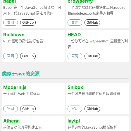
babel
browserify
Babel 是一个 JavaScript 编译器，可
一个浏览器端代码模块化工具,require
用下一代JavaScript 语法写代码
和module.exports来导入和导
出.Browserify的原理：部署时处理代
官网
GitHub
官网
GitHub
码依赖，将模块打包为一个文件。
Rolldown
HEAD
Rust 驱动的高性能打包器
一份你可以在 &lt;head&gt; 里设置的列
表
官网
GitHub
官网
GitHub
类似于swc的资源
Modern.js
Snibox
一个现代 Web 工程体系
一个可自建托管的代码片段管理器
官网
GitHub
官网
GitHub
Athena
laytpl
前端自动化流程构建工具
轻量迷你的JavaScript模板解析