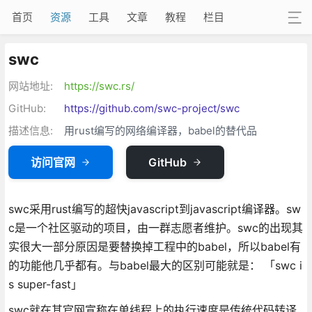
首页
资源
工具
文章
教程
栏目
swc
网站地址:
https://swc.rs/
GitHub:
https://github.com/swc-project/swc
描述信息:
用rust编写的网络编译器，babel的替代品
访问官网
GitHub
swc采用rust编写的超快javascript到javascript编译器。sw
c是一个社区驱动的项目，由一群志愿者维护。swc的出现其
实很大一部分原因是要替换掉工程中的babel，所以babel有
的功能他几乎都有。与babel最大的区别可能就是： 「swc i
s super-fast」
swc就在其官网宣称在单线程上的执行速度是传统代码转译