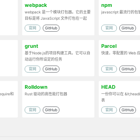
webpack
npm
webpack 是一个模块打包器。它的主要
javascript 最流行的
目标是将 JavaScript 文件打包在一起
官网
GitHub
官网
GitHub
grunt
Parcel
基于Node.js的项目构建工具。它可以自
快速，零配置的 Web
动运行你所设定的任务
官网
GitHub
官网
GitHub
Rolldown
HEAD
uire和
Rust 驱动的高性能打包器
一份你可以在 &lt;head
表
时处理代码
官网
GitHub
官网
GitHub
。