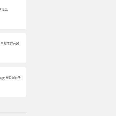
包管理器
 应用程序打包器
&gt; 里设置的列