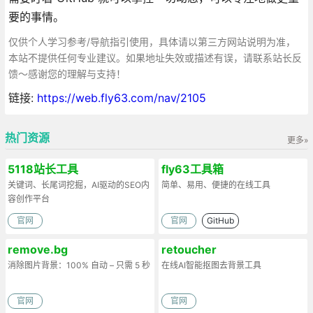
要的事情。
仅供个人学习参考/导航指引使用，具体请以第三方网站说明为准，
本站不提供任何专业建议。如果地址失效或描述有误，请联系站长反
馈～感谢您的理解与支持！
链接:
https://web.fly63.com/nav/2105
热门资源
更多»
5118站长工具
fly63工具箱
关键词、长尾词挖掘，AI驱动的SEO内
简单、易用、便捷的在线工具
容创作平台
官网
官网
GitHub
remove.bg
retoucher
消除图片背景：100% 自动 – 只需 5 秒
在线AI智能抠图去背景工具
官网
官网