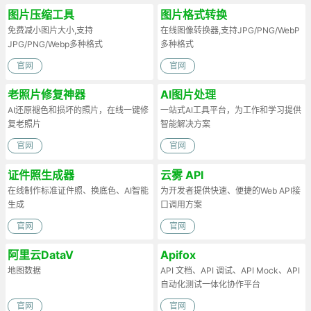
图片压缩工具
图片格式转换
免费减小图片大小,支持
在线图像转换器,支持JPG/PNG/WebP
JPG/PNG/Webp多种格式
多种格式
官网
官网
老照片修复神器
AI图片处理
AI还原褪色和损坏的照片，在线一键修
一站式AI工具平台，为工作和学习提供
复老照片
智能解决方案
官网
官网
证件照生成器
云雾 API
在线制作标准证件照、换底色、AI智能
为开发者提供快速、便捷的Web API接
生成
口调用方案
官网
官网
阿里云DataV
Apifox
地图数据
API 文档、API 调试、API Mock、API
自动化测试一体化协作平台
官网
官网