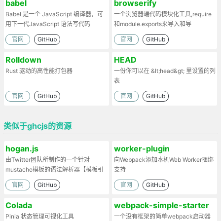
babel
browserify
Babel 是一个 JavaScript 编译器，可
一个浏览器端代码模块化工具,require
用下一代JavaScript 语法写代码
和module.exports来导入和导
出.Browserify的原理：部署时处理代
官网
GitHub
官网
GitHub
码依赖，将模块打包为一个文件。
Rolldown
HEAD
Rust 驱动的高性能打包器
一份你可以在 &lt;head&gt; 里设置的列
表
官网
GitHub
官网
GitHub
类似于ghcjs的资源
hogan.js
worker-plugin
由Twitter团队所制作的一个针对
向Webpack添加本机Web Worker捆绑
mustache模板的语法解析器【模板引
支持
擎】
官网
GitHub
官网
GitHub
Colada
webpack-simple-starter
Pinia 状态管理可视化工具
一个没有框架的简单webpack启动器