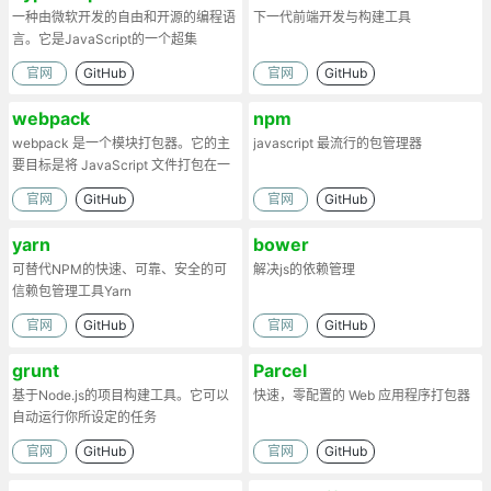
一种由微软开发的自由和开源的编程语
下一代前端开发与构建工具
言。它是JavaScript的一个超集
官网
GitHub
官网
GitHub
webpack
npm
webpack 是一个模块打包器。它的主
javascript 最流行的包管理器
要目标是将 JavaScript 文件打包在一
起
官网
GitHub
官网
GitHub
yarn
bower
可替代NPM的快速、可靠、安全的可
解决js的依赖管理
信赖包管理工具Yarn
官网
GitHub
官网
GitHub
grunt
Parcel
基于Node.js的项目构建工具。它可以
快速，零配置的 Web 应用程序打包器
自动运行你所设定的任务
官网
GitHub
官网
GitHub