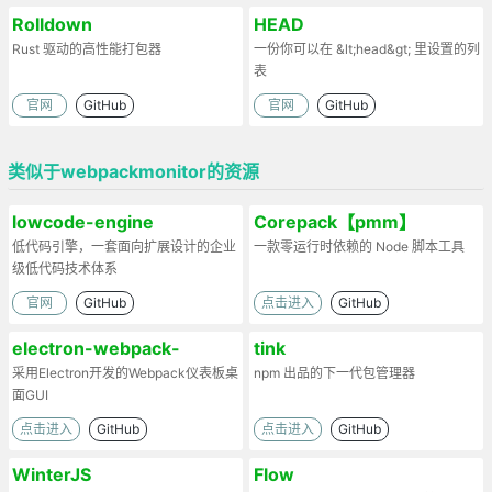
Rolldown
HEAD
Rust 驱动的高性能打包器
一份你可以在 &lt;head&gt; 里设置的列
表
官网
GitHub
官网
GitHub
类似于webpackmonitor的资源
lowcode-engine
Corepack【pmm】
低代码引擎，一套面向扩展设计的企业
一款零运行时依赖的 Node 脚本工具
级低代码技术体系
官网
GitHub
点击进入
GitHub
electron-webpack-
tink
dashboard
采用Electron开发的Webpack仪表板桌
npm 出品的下一代包管理器
面GUI
点击进入
GitHub
点击进入
GitHub
WinterJS
Flow