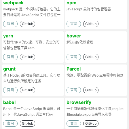
webpack
npm
webpack 是一个模块打包器。它的主
javascript 最流行的包管理器
要目标是将 JavaScript 文件打包在一
起
官网
GitHub
官网
GitHub
yarn
bower
可替代NPM的快速、可靠、安全的可
解决js的依赖管理
信赖包管理工具Yarn
官网
GitHub
官网
GitHub
grunt
Parcel
基于Node.js的项目构建工具。它可以
快速，零配置的 Web 应用程序打包器
自动运行你所设定的任务
官网
GitHub
官网
GitHub
babel
browserify
Babel 是一个 JavaScript 编译器，可
一个浏览器端代码模块化工具,require
用下一代JavaScript 语法写代码
和module.exports来导入和导
出.Browserify的原理：部署时处理代
官网
GitHub
官网
GitHub
码依赖，将模块打包为一个文件。