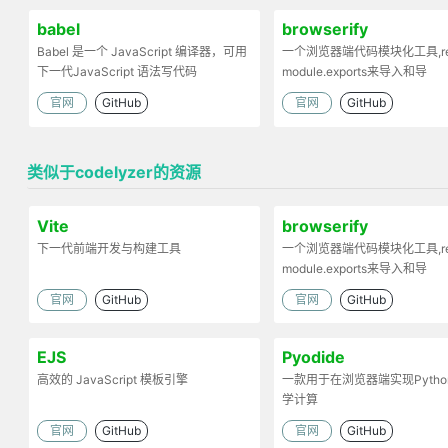
babel
browserify
Babel 是一个 JavaScript 编译器，可用
一个浏览器端代码模块化工具,req
下一代JavaScript 语法写代码
module.exports来导入和导
出.Browserify的原理：部署
官网
GitHub
官网
GitHub
依赖，将模块打包为一个文件
类似于codelyzer的资源
Vite
browserify
下一代前端开发与构建工具
一个浏览器端代码模块化工具,req
module.exports来导入和导
出.Browserify的原理：部署
官网
GitHub
官网
GitHub
依赖，将模块打包为一个文件
EJS
Pyodide
高效的 JavaScript 模板引擎
一款用于在浏览器端实现Pyth
学计算
官网
GitHub
官网
GitHub