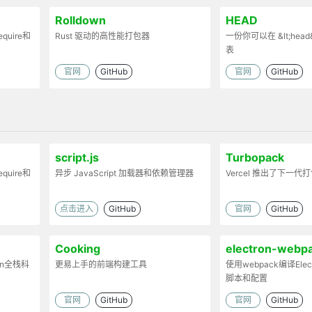
Rolldown
HEAD
uire和
Rust 驱动的高性能打包器
一份你可以在 &lt;head
表
时处理代码
官网
GitHub
官网
GitHub
。
script.js
Turbopack
uire和
异步 JavaScript 加载器和依赖管理器
Vercel 推出了下一代
时处理代码
点击进入
GitHub
官网
GitHub
。
Cooking
electron-webp
on全栈科
更易上手的前端构建工具
使用webpack编译Ele
脚本和配置
官网
GitHub
官网
GitHub