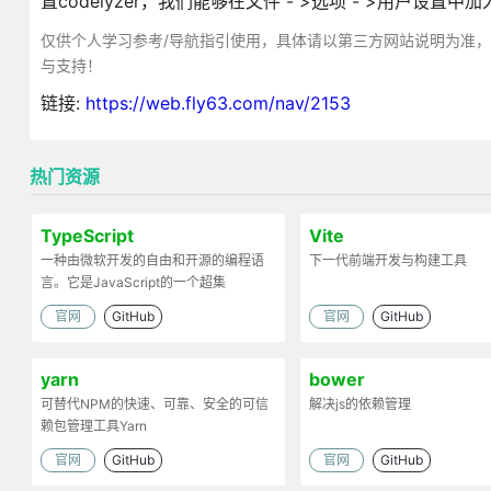
置codelyzer，我们能够在文件 - >选项 - >用户设置中加入
仅供个人学习参考/导航指引使用，具体请以第三方网站说明为准
与支持！
链接:
https://web.fly63.com/nav/2153
热门资源
TypeScript
Vite
一种由微软开发的自由和开源的编程语
下一代前端开发与构建工具
言。它是JavaScript的一个超集
官网
GitHub
官网
GitHub
yarn
bower
可替代NPM的快速、可靠、安全的可信
解决js的依赖管理
赖包管理工具Yarn
官网
GitHub
官网
GitHub