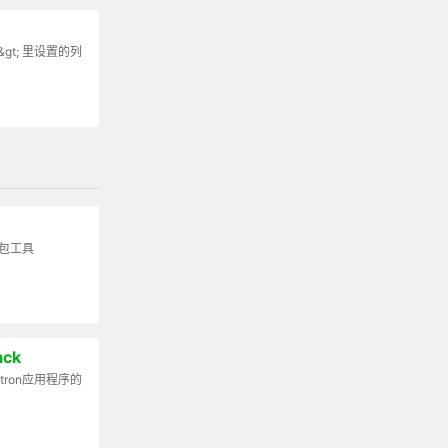
&gt; 里设置的列
打包工具
ack
ctron应用程序的