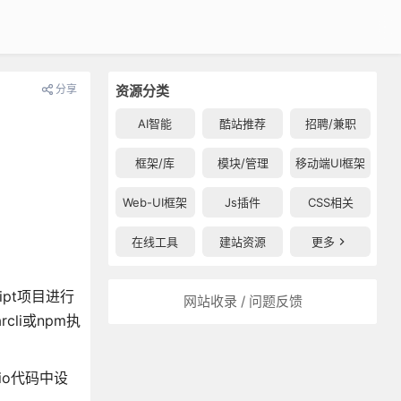
分享
资源分类
AI智能
酷站推荐
招聘/兼职
框架/库
模块/管理
移动端UI框架
Web-UI框架
Js插件
CSS相关
在线工具
建站资源
更多
cript项目进行
网站收录 / 问题反馈
rcli或npm执
dio代码中设