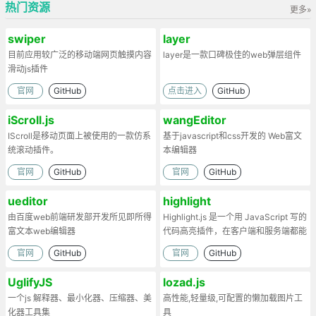
热门资源
更多»
swiper
layer
目前应用较广泛的移动端网页触摸内容
layer是一款口碑极佳的web弹层组件
滑动js插件
官网
GitHub
点击进入
GitHub
iScroll.js
wangEditor
IScroll是移动页面上被使用的一款仿系
基于javascript和css开发的 Web富文
统滚动插件。
本编辑器
官网
GitHub
官网
GitHub
ueditor
highlight
由百度web前端研发部开发所见即所得
Highlight.js 是一个用 JavaScript 写的
富文本web编辑器
代码高亮插件，在客户端和服务端都能
工作。
官网
GitHub
官网
GitHub
UglifyJS
lozad.js
一个js 解释器、最小化器、压缩器、美
高性能,轻量级,可配置的懒加载图片工
化器工具集
具