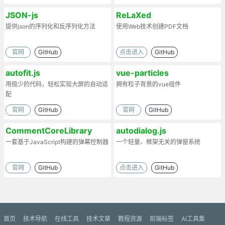
JSON-js
ReLaXed
提供json的序列化和反序列化方法
使用Web技术创建PDF文档
官网
GitHub
点击进入
GitHub
autofit.js
vue-particles
用极少的代码，轻松实现大屏的自动适
拥有粒子背景的vue组件
配
官网
GitHub
官网
GitHub
CommentCoreLibrary
autodialog.js
一套基于JavaScript构建的弹幕控制器
一个轻量、框架无关的弹窗系统
官网
GitHub
点击进入
GitHub
首页
技术导航
在线工具
技术文章
教程资源
前端标签
AI工具集