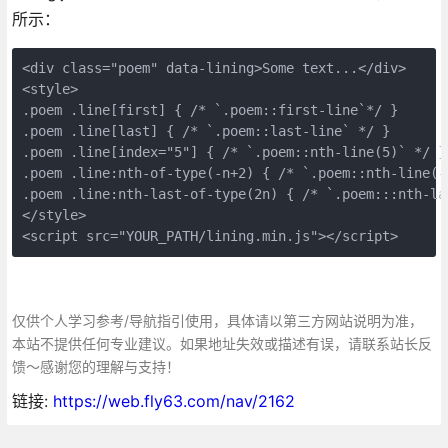
所示：
<div class="poem" data-lining>Some text...</div>

<style>

.poem .line[first] { /* `.poem::first-line`*/ }

.poem .line[last] { /* `.poem::last-line` */ }

.poem .line[index="5"] { /* `.poem::nth-line(5)` */ }

.poem .line:nth-of-type(-n+2) { /* `.poem::nth-line(-n
.poem .line:nth-last-of-type(2n) { /* `.poem:::nth-las
</style>

<script src="YOUR_PATH/lining.min.js"></script>
仅供个人学习参考/导航指引使用，具体请以第三方网站说明为准，
本站不提供任何专业建议。如果地址失效或描述有误，请联系站长反
馈～感谢您的理解与支持！
链接:
https://web.fly63.com/nav/2162