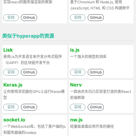
实现react的服务端渲染的框架
基于Chromium 和 Node.js, 使用
JavaScript, HTML 和 CSS 构建跨平
台的桌面应用
官网
GitHub
官网
GitHub
类似于hyperapp的资源
Lisk
is.js
使用Js为开发语言来开发分布式程序
一个强大的微型检测库
（DAPP）的区块链开发平台
官网
GitHub
官网
GitHub
Keras.js
Nerv
让你使用浏览器在GPU上运行Keras模
一款由京东凹凸实验室打造的类React
型
前端框架
官网
GitHub
官网
GitHub
socket.io
nw.js
一个WebSocket库，包括了客户端的js
轻量级桌面应用开发的捷径
和服务器端的nodejs