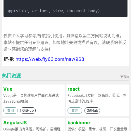
app(state, actions, view, document.body)
仅供个人学习参考/导航指引使用，具体请以第三方网站说明为准，
本站不提供任何专业建议。如果地址失效或描述有误，请联系站长反
馈～感谢您的理解与支持！
链接:
https://web.fly63.com/nav/963
热门资源
更多»
Vue
react
Vue.js是一套构建用户界面的渐进式
Facebook开发的一款高效、灵活、声
JavaScript框架
明式设计的JS库
官网
GitHub
官网
GitHub
AngularJS
backbone
Google推出有条理，可维护，易编程
提供：模型、集合、视图，开发重量级