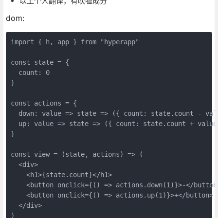
以上个人翻译，有吹嘘成分
dom:
import { h, app } from "hyperapp"

const state = {

  count: 0

}

const actions = {

  down: value => state => ({ count: state.count - valu
  up: value => state => ({ count: state.count + value 
}

const view = (state, actions) => (

  <div>

    <h1>{state.count}</h1>

    <button onclick={() => actions.down(1)}>-</button>
    <button onclick={() => actions.up(1)}>+</button>

  </div>

)
