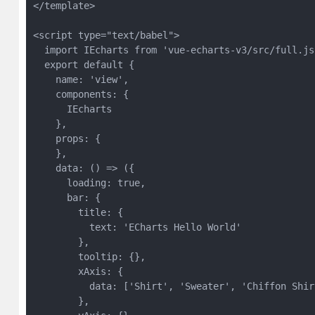
</template>

<script type="text/babel">

  import IEcharts from 'vue-echarts-v3/src/full.js'
  export default {

    name: 'view',

    components: {

      IEcharts

    },

    props: {

    },

    data: () => ({

      loading: true,

      bar: {

        title: {

          text: 'ECharts Hello World'

        },

        tooltip: {},

        xAxis: {

          data: ['Shirt', 'Sweater', 'Chiffon Shir
        },
