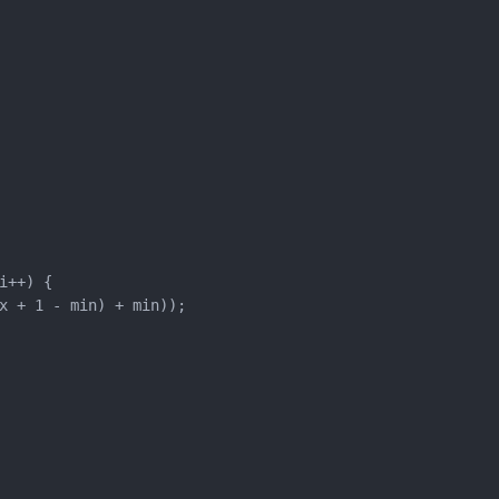
++) {

x + 1 - min) + min));
