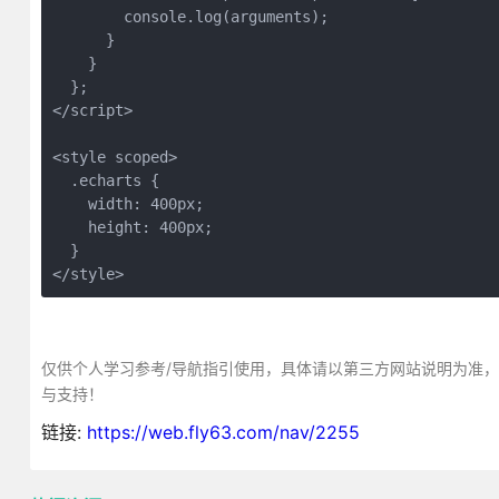
        console.log(arguments);

      }

    }

  };

</script>

<style scoped>

  .echarts {

    width: 400px;

    height: 400px;

  }

</style>
仅供个人学习参考/导航指引使用，具体请以第三方网站说明为准
与支持！
链接:
https://web.fly63.com/nav/2255