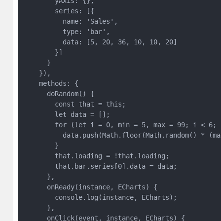
        yAxis: {},

        series: [{

          name: 'Sales',

          type: 'bar',

          data: [5, 20, 36, 10, 10, 20]

        }]

      }

    }),

    methods: {

      doRandom() {

        const that = this;

        let data = [];

        for (let i = 0, min = 5, max = 99; i < 6; i
          data.push(Math.floor(Math.random() * (ma
        }

        that.loading = !that.loading;

        that.bar.series[0].data = data;

      },

      onReady(instance, ECharts) {

        console.log(instance, ECharts);

      },

      onClick(event, instance, ECharts) {
