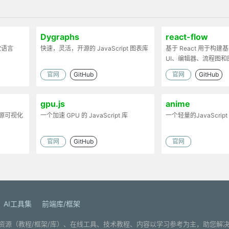
Dygraphs
react-flow
觉语言
快速，灵活，开源的 JavaScript 图表库
基于 React 用于构建
UI、编辑器、流程图和
官网
GitHub
官网
GitHub
gpu.js
anime
的开源可视化
一个加速 GPU 的 JavaScript 库
一个轻量的JavaScrip
官网
GitHub
官网
AI工具集
前端库/框架
. 分享编程学习资源（教程/框架/库）、在线工具、技术教程、内容以学习参考为主，助