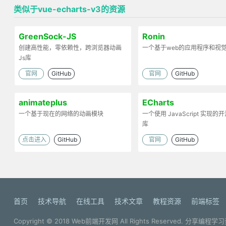
类似于vue-echarts-v3的资源
GreenSock-JS
Ronin
创建高性能，零依赖性，跨浏览器动画
一个基于web的应用程序和视
Js库
官网
GitHub
官网
GitHub
animateplus
ECharts
一个基于现在的网络的动画模块
一个使用 JavaScript 实现
库
点击进入
GitHub
官网
GitHub
首页
技术导航
在线工具
技术文章
教程资源
前端标签
Copyright © 2018
Web前端开发网
All Rights Reserved