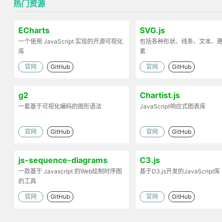
热门资源
ECharts
SVG.js
一个使用 JavaScript 实现的开源可视化
包括各种形状、线条、文本、
库
素
官网
GitHub
官网
GitHub
g2
Chartist.js
一套基于可视化编码的图形语法
JavaScript响应式图表库
官网
GitHub
官网
GitHub
js-sequence-diagrams
C3.js
一款基于 Javascript 的Web绘制时序图
基于D3.js开发的JavaScript库
的工具
官网
GitHub
官网
GitHub