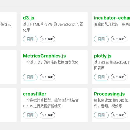
d3.js
incubator-echa
路径等元
基于HTML 和 SVG 的 JavaScript 可视
百度团队开发的一款商
化库
官网
GitHub
官网
GitHub
MetricsGraphics.js
plotly.js
一个基于 D3 的简洁的数据图表优化
基于d3.js 和stack.gl开
图表库
官网
GitHub
官网
GitHub
crossfilter
Processing.js
一个数据计算模型，能够很好地结合
擅长创建2D和3D图象
DC.JS进行数据解析绘图
件，音频，视频等
官网
GitHub
官网
GitHub