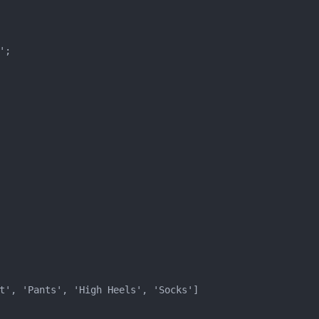
;

t', 'Pants', 'High Heels', 'Socks']
