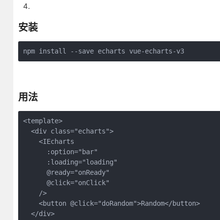
安装
npm install --save echarts vue-echarts-v3
用法
<template>

  <div class="echarts">

    <IEcharts

      :option="bar"

      :loading="loading"

      @ready="onReady"

      @click="onClick"

    />

    <button @click="doRandom">Random</button>

  </div>
