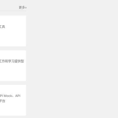
更多»
工具
为工作和学习提供智
I Mock、API
平台