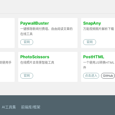
PaywallBuster
SnapAny
一键移除新闻付费墙、自由阅读文章的
万能视频图片解析下载
在线工具
官网
官网
PhotoScissors
PostHTML
档到使用手
在线照片去背景智能工具
一个使用JS转换HTML 
件
官网
点击进入
GitHub
AI工具集
前端库/框架