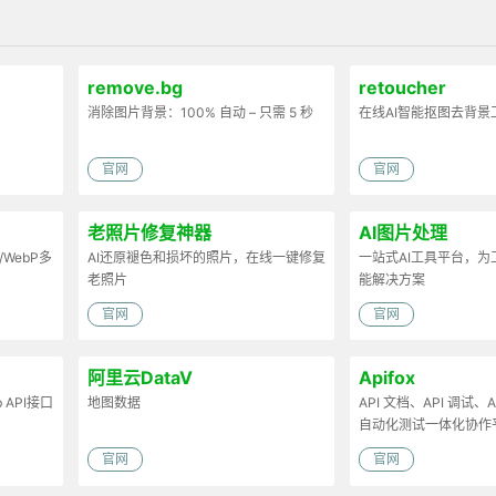
remove.bg
retoucher
消除图片背景：100% 自动 – 只需 5 秒
在线AI智能抠图去背景
官网
官网
老照片修复神器
AI图片处理
/WebP多
AI还原褪色和损坏的照片，在线一键修复
一站式AI工具平台，
老照片
能解决方案
官网
官网
阿里云DataV
Apifox
API接口
地图数据
API 文档、API 调试、AP
自动化测试一体化协作
官网
官网