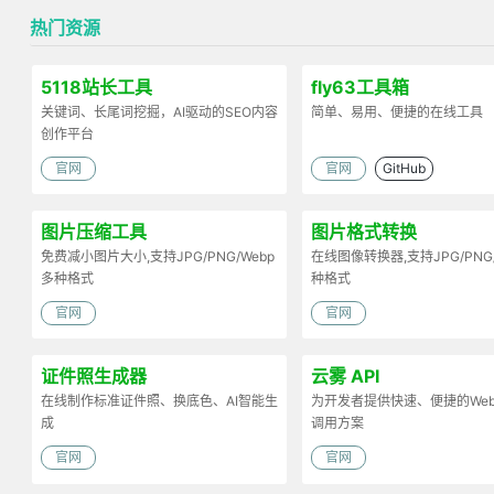
热门资源
5118站长工具
fly63工具箱
关键词、长尾词挖掘，AI驱动的SEO内容
简单、易用、便捷的在线工具
创作平台
官网
官网
GitHub
图片压缩工具
图片格式转换
免费减小图片大小,支持JPG/PNG/Webp
在线图像转换器,支持JPG/PNG
多种格式
种格式
官网
官网
证件照生成器
云雾 API
在线制作标准证件照、换底色、AI智能生
为开发者提供快速、便捷的Web 
成
调用方案
官网
官网