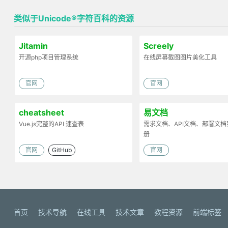
类似于Unicode®字符百科的资源
Jitamin
Screely
开源php项目管理系统
在线屏幕截图图片美化工具
官网
官网
cheatsheet
易文档
Vue.js完整的API 速查表
需求文档、API文档、部署文
册
官网
GitHub
官网
首页
技术导航
在线工具
技术文章
教程资源
前端标签