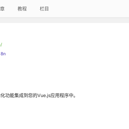
章
教程
栏目
/
18n
本地化功能集成到您的Vue.js应用程序中。