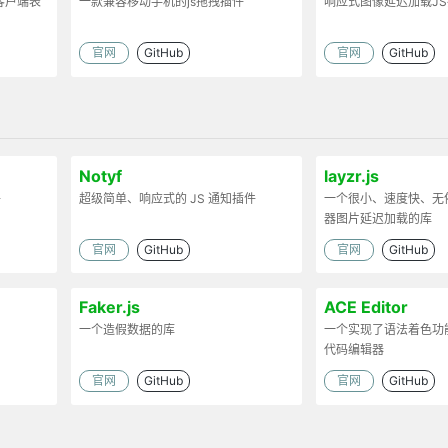
客户端表
一款兼容移动手机的js拖拽插件
响应式图像延迟加载J
官网
GitHub
官网
GitHub
Notyf
layzr.js
件
超级简单、响应式的 JS 通知插件
一个很小、速度快、无
器图片延迟加载的库
官网
GitHub
官网
GitHub
Faker.js
ACE Editor
一个造假数据的库
一个实现了语法着色功能
代码编辑器
官网
GitHub
官网
GitHub