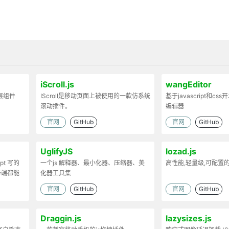
iScroll.js
wangEditor
弹层组件
IScroll是移动页面上被使用的一款仿系统
基于javascript和cs
滚动插件。
编辑器
官网
GitHub
官网
GitHub
UglifyJS
lozad.js
ipt 写的
一个js 解释器、最小化器、压缩器、美
高性能,轻量级,可配置
务端都能
化器工具集
官网
GitHub
官网
GitHub
Draggin.js
lazysizes.js