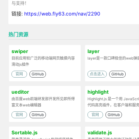
与支持！
链接:
https://web.fly63.com/nav/2290
热门资源
swiper
layer
目前应用较广泛的移动端网页触摸内容
layer是一款口碑极佳的web
滑动js插件
官网
GitHub
点击进入
GitHub
ueditor
highlight
由百度web前端研发部开发所见即所得
Highlight.js 是一个用 JavaScr
富文本web编辑器
代码高亮插件，在客户端和服
工作。
官网
GitHub
官网
GitHub
Sortable.js
validate.js