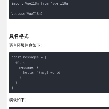
import VueI18n from 'vue-i18n'

Vue.use(VueI18n)
具名格式
语言环境信息如下：
const messages = {

  en: {

    message: {

      hello: '{msg} world'

    }

  }

模板如下：