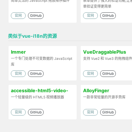
简单灵活的 JavaScript 拖放排序插件
表单提供了强大的验证功能,让
单验证变得更简单
官网
GitHub
官网
GitHub
类似于vue-i18n的资源
Immer
VueDraggablePlus
一个专门处理不可变数据的 JavaScript
支持 Vue2 和 Vue3 的拖拽组
库
官网
GitHub
官网
GitHub
accessible-html5-video-
AlloyFinger
player
一个轻量级的 HTML5 视频播放器
一款非常轻量的开源手势库
官网
GitHub
官网
GitHub