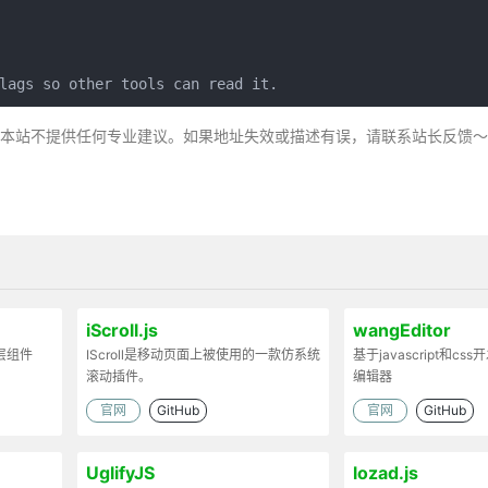
lags so other tools can read it.
，本站不提供任何专业建议。如果地址失效或描述有误，请联系站长反馈
iScroll.js
wangEditor
弹层组件
IScroll是移动页面上被使用的一款仿系统
基于javascript和cs
滚动插件。
编辑器
官网
GitHub
官网
GitHub
UglifyJS
lozad.js