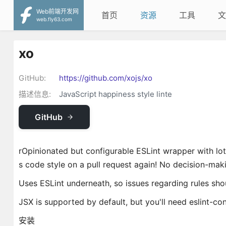
Web前端开发网
首页
资源
工具
文
web.fly63.com
xo
GitHub:
https://github.com/xojs/xo
描述信息:
JavaScript happiness style linte
GitHub
rOpinionated but configurable ESLint wrapper with lot
s code style on a pull request again! No decision-makin
Uses ESLint underneath, so issues regarding rules sh
JSX is supported by default, but you'll need eslint-con
安装