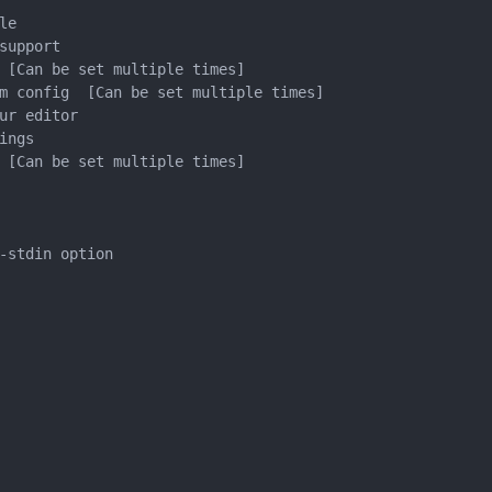
e

upport

 [Can be set multiple times]

m config  [Can be set multiple times]

ur editor

ngs

 [Can be set multiple times]

-stdin option
