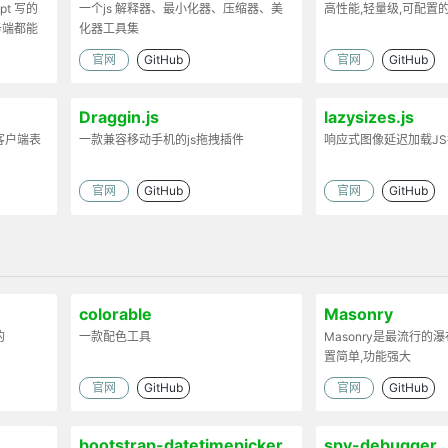
ipt 写的
一个js 解释器、最小化器、压缩器、美
高性能,轻量级,可配置
务端都能
化器工具集
官网
GitHub
官网
GitHub
Draggin.js
lazysizes.js
客户端表
一款兼容移动手机的js拖拽插件
响应式图像延迟加载J
官网
GitHub
官网
GitHub
colorable
Masonry
的
一款配色工具
Masonry是最流行的
置简单,功能强大
官网
GitHub
官网
GitHub
bootstrap-datetimepicker
spy-debugger