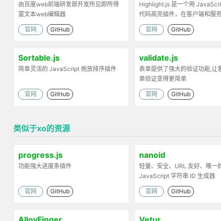
由百度web前端研发部开发所见即所得
Highlight.js 是一个用 JavaScr
富文本web编辑器
代码高亮插件，在客户端和服
工作。
官网
GitHub
官网
GitHub
Sortable.js
validate.js
简单灵活的 JavaScript 拖放排序插件
表单提供了强大的验证功能,让
单验证变得更简单
官网
GitHub
官网
GitHub
类似于xo的资源
progress.js
nanoid
功能强大进度条插件
轻量、安全、URL 友好、唯一
JavaScript 字符串 ID 生成器
官网
GitHub
官网
GitHub
AlloyFinger
Vetur