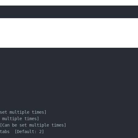
set multiple times]

 multiple times]

[Can be set multiple times]

tabs  [Default: 2]
