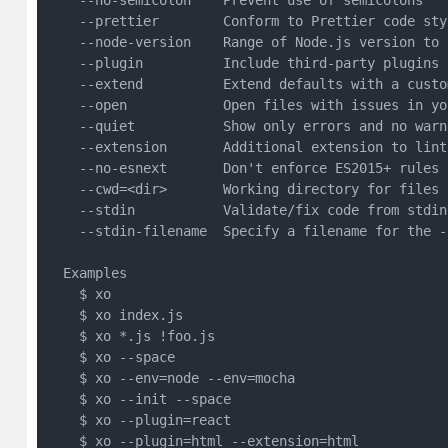
    --no-semicolon    Prevent use of semicolons

    --prettier        Conform to Prettier code styl
    --node-version    Range of Node.js version to s
    --plugin          Include third-party plugins 
    --extend          Extend defaults with a custo
    --open            Open files with issues in yo
    --quiet           Show only errors and no warni
    --extension       Additional extension to lint
    --no-esnext       Don't enforce ES2015+ rules

    --cwd=<dir>       Working directory for files

    --stdin           Validate/fix code from stdin

    --stdin-filename  Specify a filename for the -
  Examples

    $ xo

    $ xo index.js

    $ xo *.js !foo.js

    $ xo --space

    $ xo --env=node --env=mocha

    $ xo --init --space

    $ xo --plugin=react

    $ xo --plugin=html --extension=html
