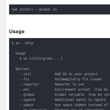
npm install --global xo
Usage
$ xo --help

  Usage

    $ xo [<file|glob> ...]

  Options

    --init            Add XO to your project

    --fix             Automagically fix issues

    --reporter        Reporter to use

    --env             Environment preset  [Can be 
    --global          Global variable  [Can be set
    --ignore          Additional paths to ignore  
    --space           Use space indent instead of 