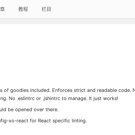
章
教程
栏目
s of goodies included. Enforces strict and readable code. 
g. No .eslintrc or .jshintrc to manage. It just works!
ould be opened over there.
fig-xo-react for React specific linting.