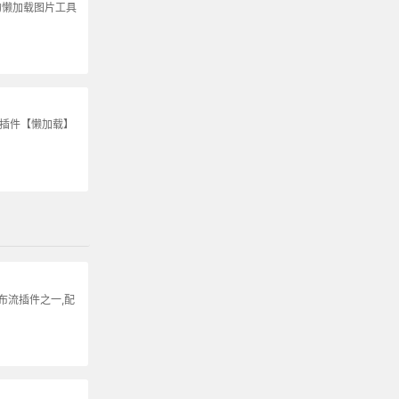
的懒加载图片工具
S插件【懒加载】
瀑布流插件之一,配