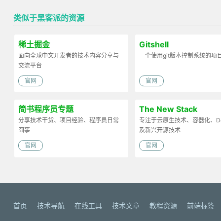
类似于黑客派的资源
稀土掘金
Gitshell
面向全球中文开发者的技术内容分享与
一个使用git版本控制系统的项
交流平台
官网
官网
简书程序员专题
The New Stack
分享技术干货、项目经验、程序员日常
专注于云原生技术、容器化、De
囧事
及新兴开源技术
官网
官网
首页
技术导航
在线工具
技术文章
教程资源
前端标签