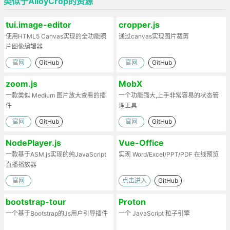
类似于AlloyCrop的资源
tui.image-editor
cropper.js
使用HTML5 Canvas实现的全功能照
通过canvas实现图片裁剪
片图像编辑器
官网
GitHub
官网
GitHub
zoom.js
MobX
一款类似 Medium 图片放大查看的插
一个功能强大,上手非常容易的状态管
件
理工具
官网
GitHub
官网
GitHub
NodePlayer.js
Vue-Office
一款基于ASM.js实现的纯JavaScript
实现 Word/Excel/PPT/PDF 在线预览
直播播放器
官网
点击进入
GitHub
bootstrap-tour
Proton
一个基于Bootstrap的Js用户引导插件
一个 JavaScript 粒子引擎