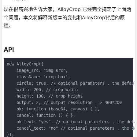
现在很高兴地告诉大家，AlloyCrop 已经完全搞定了上面两
个问题，本文将解释新版本的变化和AlloyCrop背后的原
理。
API
new AlloyCrop({

    image_src: "img src",

    className: 'crop-box',

    circle: true, // optional parameters , the default
    width: 200, // crop width

    height: 100, // crop height

    output: 2, // output resolution --> 400*200

    ok: function (base64, canvas) { },

    cancel: function () { },

    ok_text: "yes", // optional parameters , the defau
    cancel_text: "no" // optional parameters , the def
});