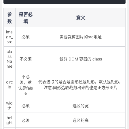
参
是否必
意义
数
填
ima
ge_
必须
需要裁剪图片的src地址
src
cla
ss
不必须
裁剪 DOM 容器的 class
Na
me
不必
代表选取的是否是圆形还是矩形，默认是矩形，
circ
须，默
le
注意:圆形选取裁剪出来的也是正方形图片
认是fals
e
wid
必须
选区的宽
th
hei
必须
选区的高
ght