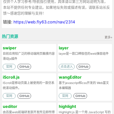
仅供个人学习参考/导航指引使用，具体请以第三方网站说明为准，
本站不提供任何专业建议。如果地址失效或描述有误，请联系站长反
馈～感谢您的理解与支持！
链接:
https://web.fly63.com/nav/2314
热门资源
更多»
swiper
layer
目前应用较广泛的移动端网页触摸内容
layer是一款口碑极佳的web弹层组件
滑动js插件
官网
GitHub
点击进入
GitHub
iScroll.js
wangEditor
IScroll是移动页面上被使用的一款仿系
基于javascript和css开发的 Web富文
统滚动插件。
本编辑器
官网
GitHub
官网
GitHub
ueditor
highlight
由百度web前端研发部开发所见即所得
Highlight.js 是一个用 JavaScript 写的