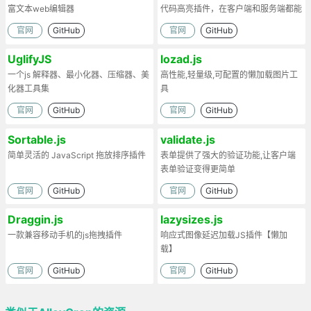
富文本web编辑器
代码高亮插件，在客户端和服务端都能
工作。
官网
GitHub
官网
GitHub
UglifyJS
lozad.js
一个js 解释器、最小化器、压缩器、美
高性能,轻量级,可配置的懒加载图片工
化器工具集
具
官网
GitHub
官网
GitHub
Sortable.js
validate.js
简单灵活的 JavaScript 拖放排序插件
表单提供了强大的验证功能,让客户端
表单验证变得更简单
官网
GitHub
官网
GitHub
Draggin.js
lazysizes.js
一款兼容移动手机的js拖拽插件
响应式图像延迟加载JS插件【懒加
载】
官网
GitHub
官网
GitHub