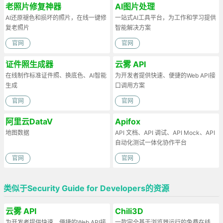
老照片修复神器
AI图片处理
AI还原褪色和损坏的照片，在线一键修
一站式AI工具平台，为工作和学习提供
复老照片
智能解决方案
官网
官网
证件照生成器
云雾 API
在线制作标准证件照、换底色、AI智能
为开发者提供快速、便捷的Web API接
生成
口调用方案
官网
官网
阿里云DataV
Apifox
地图数据
API 文档、API 调试、API Mock、API
自动化测试一体化协作平台
官网
官网
类似于Security Guide for Developers的资源
云雾 API
Chili3D
为开发者提供快速、便捷的Web API接
一款完全基于浏览器运行的免费在线