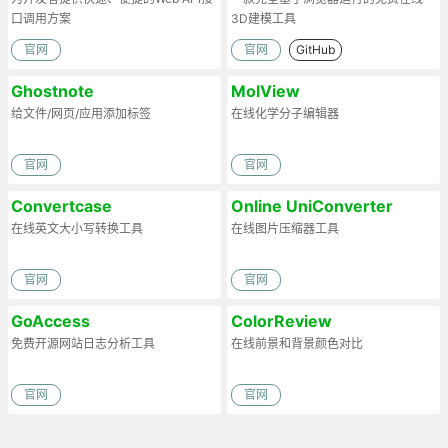
口调用方案
3D建模工具
官网
官网
GitHub
Ghostnote
MolView
给文件/网页/应用添加标签
在线化学分子编辑器
官网
官网
Convertcase
Online UniConverter
在线英文大小写转换工具
在线图片压缩器工具
官网
官网
GoAccess
ColorReview
免费开源网站日志分析工具
在线前景和背景颜色对比
官网
官网