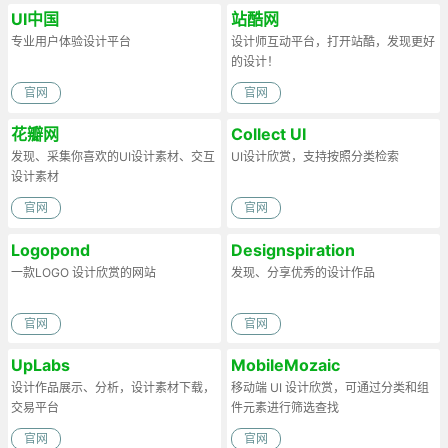
UI中国
站酷网
专业用户体验设计平台
设计师互动平台，打开站酷，发现更好
的设计！
官网
官网
花瓣网
Collect UI
发现、采集你喜欢的UI设计素材、交互
UI设计欣赏，支持按照分类检索
设计素材
官网
官网
Logopond
Designspiration
一款LOGO 设计欣赏的网站
发现、分享优秀的设计作品
官网
官网
UpLabs
MobileMozaic
设计作品展示、分析，设计素材下载，
移动端 UI 设计欣赏，可通过分类和组
交易平台
件元素进行筛选查找
官网
官网