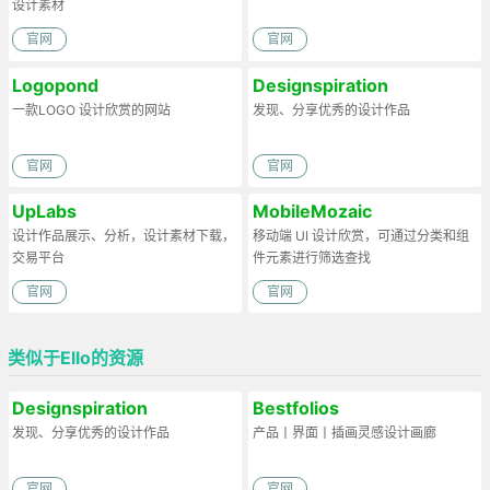
设计素材
官网
官网
Logopond
Designspiration
一款LOGO 设计欣赏的网站
发现、分享优秀的设计作品
官网
官网
UpLabs
MobileMozaic
设计作品展示、分析，设计素材下载，
移动端 UI 设计欣赏，可通过分类和组
交易平台
件元素进行筛选查找
官网
官网
类似于Ello的资源
Designspiration
Bestfolios
发现、分享优秀的设计作品
产品丨界面丨插画灵感设计画廊
官网
官网