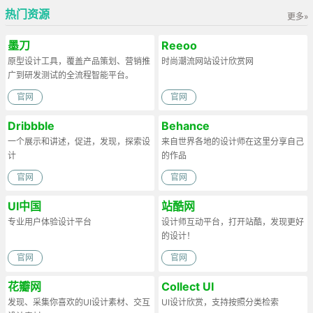
热门资源
更多»
墨刀
Reeoo
原型设计工具，覆盖产品策划、营销推
时尚潮流网站设计欣赏网
广到研发测试的全流程智能平台。
官网
官网
Dribbble
Behance
一个展示和讲述，促进，发现，探索设
来自世界各地的设计师在这里分享自己
计
的作品
官网
官网
UI中国
站酷网
专业用户体验设计平台
设计师互动平台，打开站酷，发现更好
的设计！
官网
官网
花瓣网
Collect UI
发现、采集你喜欢的UI设计素材、交互
UI设计欣赏，支持按照分类检索