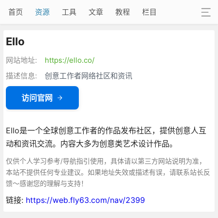
首页
资源
工具
文章
教程
栏目
Ello
网站地址:
https://ello.co/
描述信息:
创意工作者网络社区和资讯
访问官网
Ello是一个全球创意工作者的作品发布社区，提供创意人互
动和资讯交流。内容大多为创意类艺术设计作品。
仅供个人学习参考/导航指引使用，具体请以第三方网站说明为准，
本站不提供任何专业建议。如果地址失效或描述有误，请联系站长反
馈～感谢您的理解与支持！
链接:
https://web.fly63.com/nav/2399