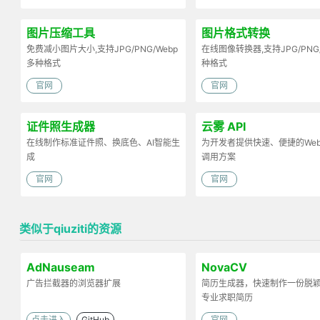
图片压缩工具
图片格式转换
免费减小图片大小,支持JPG/PNG/Webp
在线图像转换器,支持JPG/PNG
多种格式
种格式
官网
官网
证件照生成器
云雾 API
在线制作标准证件照、换底色、AI智能生
为开发者提供快速、便捷的Web 
成
调用方案
官网
官网
类似于qiuziti的资源
AdNauseam
NovaCV
广告拦截器的浏览器扩展
简历生成器，快速制作一份脱
专业求职简历
点击进入
GitHub
官网