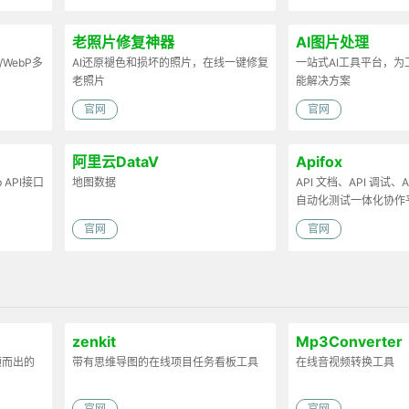
老照片修复神器
AI图片处理
/WebP多
AI还原褪色和损坏的照片，在线一键修复
一站式AI工具平台，
老照片
能解决方案
官网
官网
阿里云DataV
Apifox
API接口
地图数据
API 文档、API 调试、AP
自动化测试一体化协作
官网
官网
zenkit
Mp3Converter
颖而出的
带有思维导图的在线项目任务看板工具
在线音视频转换工具
官网
官网