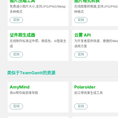
图片压缩工具
图片格式转换
免费减小图片大小,支持JPG/PNG/Webp
在线图像转换器,支持JPG/PNG
多种格式
种格式
官网
官网
证件照生成器
云雾 API
在线制作标准证件照、换底色、AI智能生
为开发者提供快速、便捷的Web 
成
调用方案
官网
官网
类似于TeamGantt的资源
AmyMind
Polaroider
用AI帮你画思维导图
拍立得效果生成工具
官网
官网