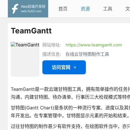
Web前端开发网
首页
资源
工具
文
web.fly63.com
TeamGantt
网站地址:
https://www.teamgantt.com
描述信息:
在线云甘特图制作工具
访问官网
TeamGantt是一款云端甘特图工具，拥有简单操作的
沟通，内建甘特图、待办清单、行事历三大检视模式等特
甘特图(Gantt Chart)是条状的一种流行专案、进度
年开发出。在专案管理中，甘特图显示元素的开始和结束
过往甘特图的制作甚少有软件支持，在绘图软件当中，亦只有Harv