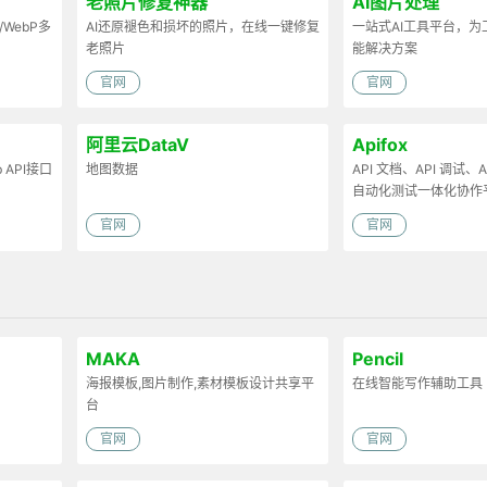
老照片修复神器
AI图片处理
/WebP多
AI还原褪色和损坏的照片，在线一键修复
一站式AI工具平台，
老照片
能解决方案
官网
官网
阿里云DataV
Apifox
API接口
地图数据
API 文档、API 调试、AP
自动化测试一体化协作
官网
官网
MAKA
Pencil
海报模板,图片制作,素材模板设计共享平
在线智能写作辅助工具
台
官网
官网