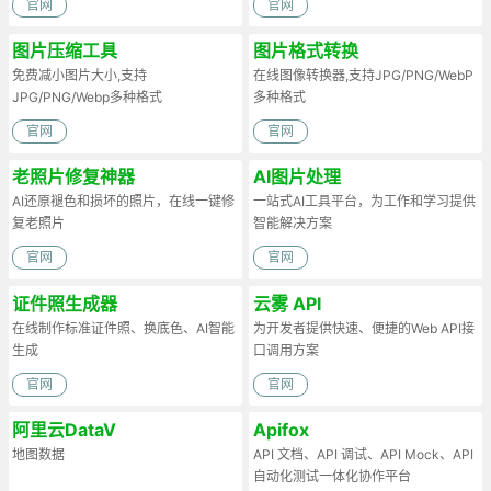
官网
官网
图片压缩工具
图片格式转换
免费减小图片大小,支持
在线图像转换器,支持JPG/PNG/WebP
JPG/PNG/Webp多种格式
多种格式
官网
官网
老照片修复神器
AI图片处理
AI还原褪色和损坏的照片，在线一键修
一站式AI工具平台，为工作和学习提供
复老照片
智能解决方案
官网
官网
证件照生成器
云雾 API
在线制作标准证件照、换底色、AI智能
为开发者提供快速、便捷的Web API接
生成
口调用方案
官网
官网
阿里云DataV
Apifox
地图数据
API 文档、API 调试、API Mock、API
自动化测试一体化协作平台