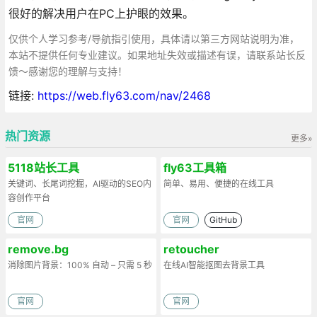
很好的解决用户在PC上护眼的效果。
仅供个人学习参考/导航指引使用，具体请以第三方网站说明为准，
本站不提供任何专业建议。如果地址失效或描述有误，请联系站长反
馈～感谢您的理解与支持！
链接:
https://web.fly63.com/nav/2468
热门资源
更多»
5118站长工具
fly63工具箱
关键词、长尾词挖掘，AI驱动的SEO内
简单、易用、便捷的在线工具
容创作平台
官网
官网
GitHub
remove.bg
retoucher
消除图片背景：100% 自动 – 只需 5 秒
在线AI智能抠图去背景工具
官网
官网