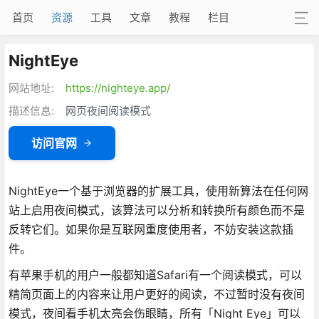
首页
资源
工具
文章
教程
栏目
NightEye
网站地址:
https://nighteye.app/
描述信息:
网页夜间阅读模式
访问官网
NightEye一个基于浏览器的扩展工具，使用新算法在任何网
站上启用夜间模式，该算法可以分析和转换所有颜色而不是
反转它们。如果你是互联网重度使用者，不妨安装这款插
件。
有苹果手机的用户一般都知道Safari有一个阅读模式，可以
精简页面上的内容来让用户更好的阅读，不过暂时没有夜间
模式，夜间看手机太亮会伤眼睛，所有「Night Eye」可以