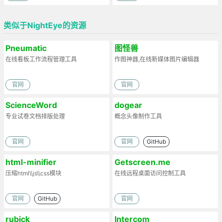
类似于NightEye的资源
Pneumatic
图怪兽
在线看板工作流程管理工具
作图神器,在线新媒体图片编辑器
官网
官网
ScienceWord
dogear
专业试卷文档排版处理
概念头像制作工具
官网
官网
GitHub
html-minifier
Getscreen.me
压缩html\\js\\css模块
在线远程桌面访问控制工具
官网
GitHub
官网
rubick
Intercom