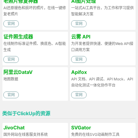
老照片修复神器
AI图片处理
AI还原褪色和损坏的照片，在线一键修
一站式AI工具平台，为工作和学习提供
复老照片
智能解决方案
官网
官网
证件照生成器
云雾 API
在线制作标准证件照、换底色、AI智能
为开发者提供快速、便捷的Web API接
生成
口调用方案
官网
官网
阿里云DataV
Apifox
地图数据
API 文档、API 调试、API Mock、API
自动化测试一体化协作平台
官网
官网
类似于ClickUp的资源
JivoChat
SVGator
国外网站在线客服支持系统
免费的在线SVG动画制作工具