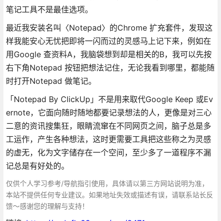
笔记工具不是最佳选项。
最近我安装名叫〈Notepad〉的Chrome 扩充套件，发现这
样我能安心无忧把即将一闪而过的灵感马上记下来，例如在
用Google 查资料A，我脑袋想到却是相关的B，我可以先按
右下角Notepad 按钮把想法记住，无论我看到哪里，都能随
时打开Notepad 做笔记。
「Notepad By ClickUp」不是用来取代Google Keep 或Ev
ernote，它面向随时随地都要记录想法的人，更像是对三心
二意的资讯搜集狂，眼睛流窜在不同网页之间，脑子总是多
工运作，产生各种想法，这时更需要工具把这些称之为灵感
的虚无，化为文字储存在一个空间，至少多了一道程序不漏
记总是有好处的。
仅供个人学习参考/导航指引使用，具体请以第三方网站说明为准，
本站不提供任何专业建议。如果地址失效或描述有误，请联系站长反
馈～感谢您的理解与支持！