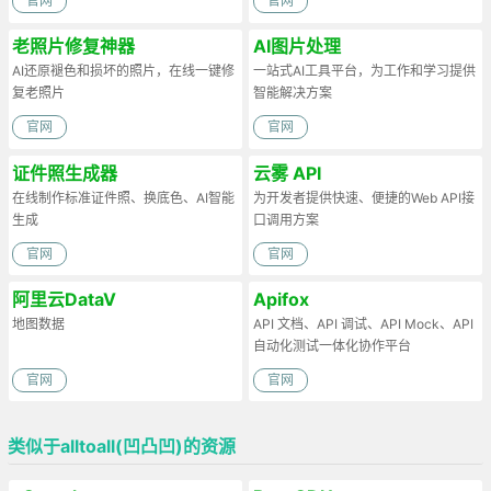
官网
官网
老照片修复神器
AI图片处理
AI还原褪色和损坏的照片，在线一键修
一站式AI工具平台，为工作和学习提供
复老照片
智能解决方案
官网
官网
证件照生成器
云雾 API
在线制作标准证件照、换底色、AI智能
为开发者提供快速、便捷的Web API接
生成
口调用方案
官网
官网
阿里云DataV
Apifox
地图数据
API 文档、API 调试、API Mock、API
自动化测试一体化协作平台
官网
官网
类似于alltoall(凹凸凹)的资源