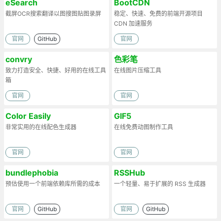
eSearch
BootCDN
截屏OCR搜索翻译以图搜图贴图录屏
稳定、快速、免费的前端开源项目
CDN 加速服务
官网
GitHub
官网
convry
色彩笔
致力打造安全、快捷、好用的在线工具
在线图片压缩工具
箱
官网
官网
Color Easily
GIF5
非常实用的在线配色生成器
在线免费动图制作工具
官网
官网
bundlephobia
RSSHub
预估使用一个前端依赖库所需的成本
一个轻量、易于扩展的 RSS 生成器
官网
GitHub
官网
GitHub