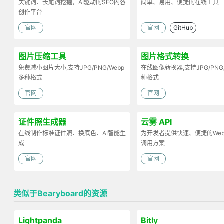
关键词、长尾词挖掘，AI驱动的SEO内容
简单、易用、便捷的在线工具
创作平台
官网
官网
GitHub
图片压缩工具
图片格式转换
免费减小图片大小,支持JPG/PNG/Webp
在线图像转换器,支持JPG/PNG
多种格式
种格式
官网
官网
证件照生成器
云雾 API
在线制作标准证件照、换底色、AI智能生
为开发者提供快速、便捷的Web 
成
调用方案
官网
官网
类似于Bearyboard的资源
Lightpanda
Bitly