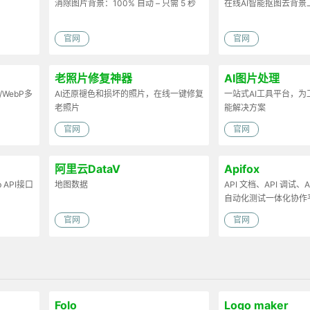
消除图片背景：100% 自动 – 只需 5 秒
在线AI智能抠图去背景
官网
官网
老照片修复神器
AI图片处理
/WebP多
AI还原褪色和损坏的照片，在线一键修复
一站式AI工具平台，
老照片
能解决方案
官网
官网
阿里云DataV
Apifox
API接口
地图数据
API 文档、API 调试、AP
自动化测试一体化协作
官网
官网
Folo
Logo maker