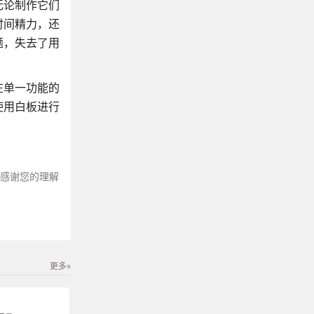
无论制作它们
时间精力，还
题，失去了用
在单一功能的
使用白板进行
～感谢您的理解
更多»