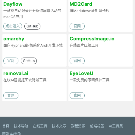
Dayflow
MD2Card
一款能自动记录并分析你屏幕活动的
将Markdown转知识卡片
macOS应用
点击进入
GitHub
官网
omarchy
CompressImage.io
面向Hyprland的极简化Arch开发环境
在线图片压缩工具
官网
GitHub
官网
removal.ai
EyeLoveU
在线AI智能抠图去背景工具
一款免费的眼睛保护工具
官网
官网
首页
技术导航
在线工具
技术文章
教程资源
前端标签
AI工具集
前端库/框架