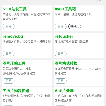
5118站长工具
fly63工具箱
关键词、长尾词挖掘，AI驱动的SEO内
简单、易用、便捷的在线工具
容创作平台
官网
官网
GitHub
remove.bg
retoucher
消除图片背景：100% 自动 – 只需 5 秒
在线AI智能抠图去背景工具
官网
官网
图片压缩工具
图片格式转换
免费减小图片大小,支持
在线图像转换器,支持JPG/PNG/WebP
JPG/PNG/Webp多种格式
多种格式
官网
官网
老照片修复神器
AI图片处理
AI还原褪色和损坏的照片，在线一键修
一站式AI工具平台，为工作和学习提供
复老照片
智能解决方案