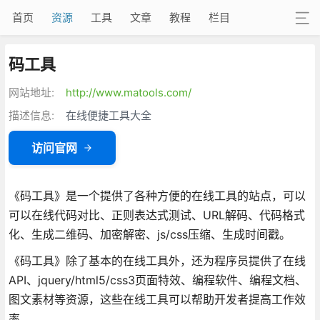
首页
资源
工具
文章
教程
栏目
码工具
网站地址:
http://www.matools.com/
描述信息:
在线便捷工具大全
访问官网
《码工具》是一个提供了各种方便的在线工具的站点，可以
可以在线代码对比、正则表达式测试、URL解码、代码格式
化、生成二维码、加密解密、js/css压缩、生成时间戳。
《码工具》除了基本的在线工具外，还为程序员提供了在线
API、jquery/html5/css3页面特效、编程软件、编程文档、
图文素材等资源，这些在线工具可以帮助开发者提高工作效
率。