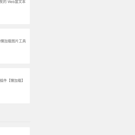
s开发的 Web富文本
的懒加载图片工具
S插件【懒加载】