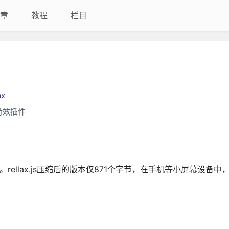
章
教程
栏目
ax
差特效插件
效插件。rellax.js压缩后的版本仅871个字节，在手机等小屏幕设备