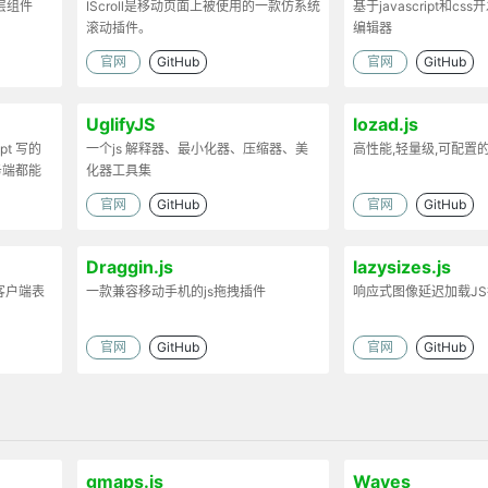
弹层组件
IScroll是移动页面上被使用的一款仿系统
基于javascript和cs
滚动插件。
编辑器
官网
GitHub
官网
GitHub
UglifyJS
lozad.js
ipt 写的
一个js 解释器、最小化器、压缩器、美
高性能,轻量级,可配置
务端都能
化器工具集
官网
GitHub
官网
GitHub
Draggin.js
lazysizes.js
客户端表
一款兼容移动手机的js拖拽插件
响应式图像延迟加载J
官网
GitHub
官网
GitHub
gmaps.js
Waves