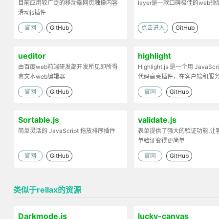
目前应用较广泛的移动端网页触摸内容
layer是一款口碑极佳的web
滑动js插件
官网
GitHub
点击进入
GitHub
ueditor
highlight
由百度web前端研发部开发所见即所得
Highlight.js 是一个用 JavaScr
富文本web编辑器
代码高亮插件，在客户端和服
工作。
官网
GitHub
官网
GitHub
Sortable.js
validate.js
简单灵活的 JavaScript 拖放排序插件
表单提供了强大的验证功能,让
单验证变得更简单
官网
GitHub
官网
GitHub
类似于rellax的资源
Darkmode.js
lucky-canvas