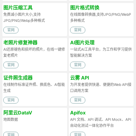
图片压缩工具
图片格式转换
免费减小图片大小,支持
在线图像转换器,支持JPG/PNG/WebP
JPG/PNG/Webp多种格式
多种格式
官网
官网
老照片修复神器
AI图片处理
AI还原褪色和损坏的照片，在线一键修
一站式AI工具平台，为工作和学习提供
复老照片
智能解决方案
官网
官网
证件照生成器
云雾 API
在线制作标准证件照、换底色、AI智能
为开发者提供快速、便捷的Web API接
生成
口调用方案
官网
官网
阿里云DataV
Apifox
地图数据
API 文档、API 调试、API Mock、API
自动化测试一体化协作平台
官网
官网