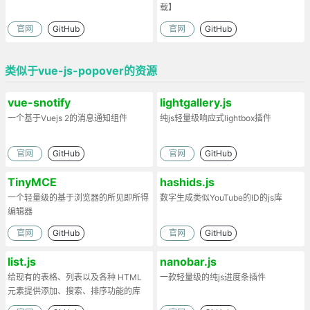
载】
官网
GitHub
官网
GitHub
类似于vue-js-popover的资源
vue-snotify
lightgallery.js
一个基于Vuejs 2的消息通知组件
纯js轻量级响应式lightbox插件
官网
GitHub
官网
GitHub
TinyMCE
hashids.js
一个轻量级的基于浏览器的所见即所得
数字生成类似YouTube的ID的js库
编辑器
官网
GitHub
官网
GitHub
list.js
nanobar.js
给现有的表格、列表以及各种 HTML
一款轻量级的纯js进度条插件
元素提供添加、搜索、排序功能的库