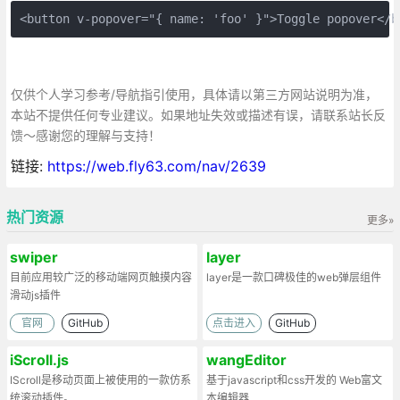
<button v-popover="{ name: 'foo' }">Toggle popover</b
仅供个人学习参考/导航指引使用，具体请以第三方网站说明为准，
本站不提供任何专业建议。如果地址失效或描述有误，请联系站长反
馈～感谢您的理解与支持！
链接:
https://web.fly63.com/nav/2639
热门资源
更多»
swiper
layer
目前应用较广泛的移动端网页触摸内容
layer是一款口碑极佳的web弹层组件
滑动js插件
官网
GitHub
点击进入
GitHub
iScroll.js
wangEditor
IScroll是移动页面上被使用的一款仿系
基于javascript和css开发的 Web富文
统滚动插件。
本编辑器