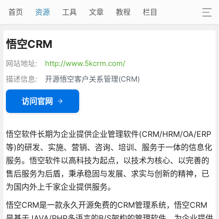
首页
资源
工具
文章
教程
栏目
悟空CRM
网站地址:
http://www.5kcrm.com/
描述信息:
开源悟空客户关系管理(CRM)
访问官网
悟空软件长期为企业提供企业管理软件(CRM/HRM/OA/ERP
等)的研发、实施、营销、咨询、培训、服务于一体的信息化
服务。悟空软件以高科技为起点，以技术为核心、以完善的
售后服务为后盾，秉承稳固与发展、求实与创新的精神，已
为国内外上千家企业提供服务。
悟空CRM是一款永久开源免费的CRM管理系统，悟空CRM
是基于JAVA/PHP多语言的B/S架构的管理软件，为企业提供