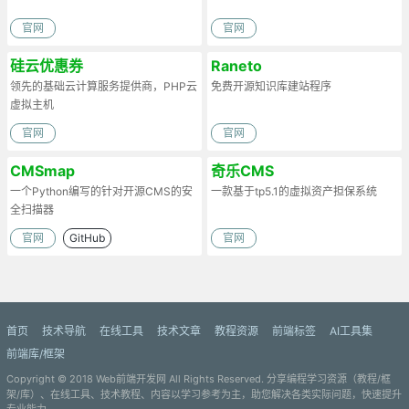
官网
官网
硅云优惠券
Raneto
领先的基础云计算服务提供商，PHP云
免费开源知识库建站程序
虚拟主机
官网
官网
CMSmap
奇乐CMS
一个Python编写的针对开源CMS的安
一款基于tp5.1的虚拟资产担保系统
全扫描器
官网
GitHub
官网
首页
技术导航
在线工具
技术文章
教程资源
前端标签
AI工具集
前端库/框架