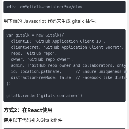
<div id="gitalk-container"></div>
用下面的 Javascript 代码来生成 gitalk 插件：
var gitalk = new Gitalk({

  clientID: 'GitHub Application Client ID',

  clientSecret: 'GitHub Application Client Secret',

  repo: 'GitHub repo',

  owner: 'GitHub repo owner',

  admin: ['GitHub repo owner and collaborators, only 
  id: location.pathname,      // Ensure uniqueness and
  distractionFreeMode: false  // Facebook-like distrac
})

gitalk.render('gitalk-container')
方式2：在React使用
使用以下代码引入Gitalk组件