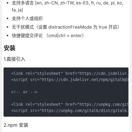
支持多语言 [en, zh-CN, zh-TW, es-ES, fr, ru, de, pl, ko,
fa, ja]
支持个人或组织
无干扰模式（设置 distractionFreeMode 为 true 开启）
快捷键提交评论 （cmd|ctrl + enter）
安装
1.直接引入
  <link rel="stylesheet" href="https://cdn.jsdelivr.n
  <script src="https://cdn.jsdelivr.net/npm/gitalk@1/
  <!-- or -->

  <link rel="stylesheet" href="https://unpkg.com/gital
  <script src="https://unpkg.com/gitalk/dist/gitalk.m
2.npm 安装