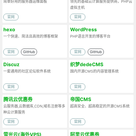
简单好用的服务器运维面板
领先的基础云计算服务提供商，PHP云
虚拟主机
官网
官网
hexo
WordPress
一个快速、简洁且高效的博客框架
PHP语言开发的博客平台
官网
GitHub
官网
GitHub
Discuz
织梦dedeCMS
一套通用的社区论坛软件系统
国内开源CMS的内容管理系统
官网
官网
腾讯云优惠券
帝国CMS
云服务器,云数据库,CDN,域名注册等多
超高安全、超高稳定的开源CMS系统
种云计算服务
官网
官网
萤光云(海外VPS)
阿里云优惠券