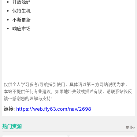
开放源码
保持生机
不断更新
响应市场
仅供个人学习参考/导航指引使用，具体请以第三方网站说明为准，
本站不提供任何专业建议。如果地址失效或描述有误，请联系站长反
馈～感谢您的理解与支持！
链接:
https://web.fly63.com/nav/2698
热门资源
更多»