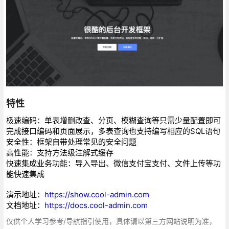
特性
极速编码：单表增删改查、分页、模糊查询等只需少量配置即可
完成接口编码和页面展示，多表查询也支持编写相应的SQL语句
安全性：框架自带处理常见的安全问题
高性能：支持方法级注解式缓存
快速集成业务功能：导入导出、微信支付宝支付、文件上传等功
能快速集成
演示地址：
https://show.cool-admin.com
文档地址：
https://docs.cool-admin.com
仅供个人学习参考/导航指引使用，具体请以第三方网站说明为准，