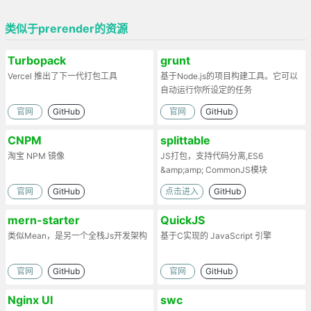
类似于prerender的资源
Turbopack
grunt
Vercel 推出了下一代打包工具
基于Node.js的项目构建工具。它可以
自动运行你所设定的任务
官网
GitHub
官网
GitHub
CNPM
splittable
淘宝 NPM 镜像
JS打包，支持代码分离,ES6
&amp;amp; CommonJS模块
官网
GitHub
点击进入
GitHub
mern-starter
QuickJS
类似Mean，是另一个全栈Js开发架构
基于C实现的 JavaScript 引擎
官网
GitHub
官网
GitHub
Nginx UI
swc