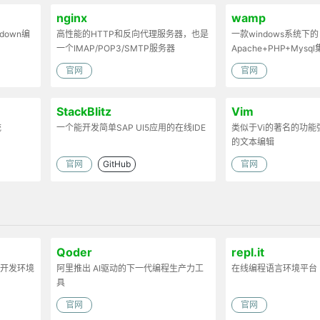
nginx
wamp
down编
高性能的HTTP和反向代理服务器，也是
一款windows系统下的
一个IMAP/POP3/SMTP服务器
Apache+PHP+Mys
官网
官网
StackBlitz
Vim
统
一个能开发简单SAP UI5应用的在线IDE
类似于Vi的著名的功
的文本编辑
官网
GitHub
官网
Qoder
repl.it
合开发环境
阿里推出 AI驱动的下一代编程生产力工
在线编程语言环境平台
具
官网
官网