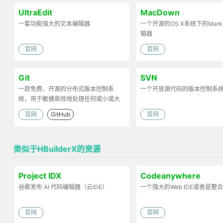
UltraEdit
MacDown
一套功能强大的文本编辑器
一个开源的OS X系统下的Mark
辑器
官网
官网
Git
SVN
一款免费、开源的分布式版本控制系
一个开放源代码的版本控制系
统，用于敏捷高效地处理任何或小或大
的项目。
官网
GitHub
官网
类似于HBuilderX的资源
Project IDX
Codeanywhere
谷歌发布 AI 代码编辑器（云IDE）
一个强大的Web IDE或者是整
官网
官网