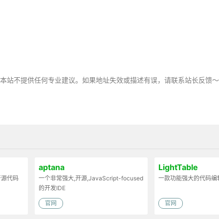
，本站不提供任何专业建议。如果地址失效或描述有误，请联系站长反馈
aptana
LightTable
开源代码
一个非常强大,开源,JavaScript-focused
一款功能强大的代码编
的开发IDE
官网
官网