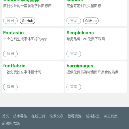
原创设计的一套前端字体图标库
完全可定制的矢量图标
官网
GitHub
官网
GitHub
Fontastic
SimpleIcons
一个在线生成字体图标的app
常见品牌SVG免费下载网
官网
官网
fontfabric
barnimages
一款免费独立字体设计网
提供免费高清晰度图片集合的站点
官网
官网
首页
技术导航
在线工具
技术文章
教程资源
前端标签
AI工具集
前端库/框架