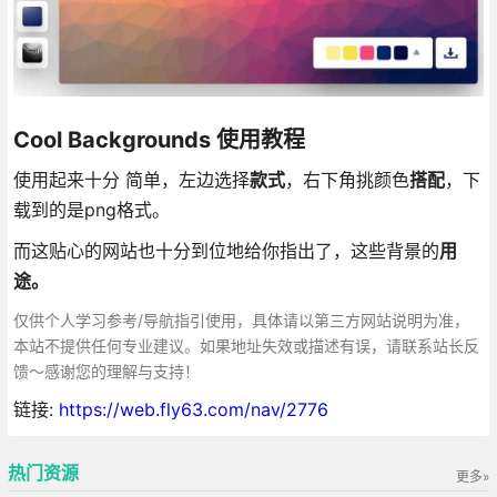
Cool Backgrounds 使用教程
使用起来十分 简单，左边选择
款式
，右下角挑颜色
搭配
，下
载到的是png格式。
而这贴心的网站也十分到位地给你指出了，这些背景的
用
途。
仅供个人学习参考/导航指引使用，具体请以第三方网站说明为准，
本站不提供任何专业建议。如果地址失效或描述有误，请联系站长反
馈～感谢您的理解与支持！
链接:
https://web.fly63.com/nav/2776
热门资源
更多»