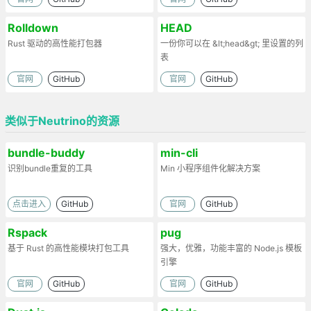
码依赖，将模块打包为一个文件。
Rolldown
HEAD
Rust 驱动的高性能打包器
一份你可以在 &lt;head&gt; 里设置的列
表
官网
GitHub
官网
GitHub
类似于Neutrino的资源
bundle-buddy
min-cli
识别bundle重复的工具
Min 小程序组件化解决方案
点击进入
GitHub
官网
GitHub
Rspack
pug
基于 Rust 的高性能模块打包工具
强大，优雅，功能丰富的 Node.js 模板
引擎
官网
GitHub
官网
GitHub